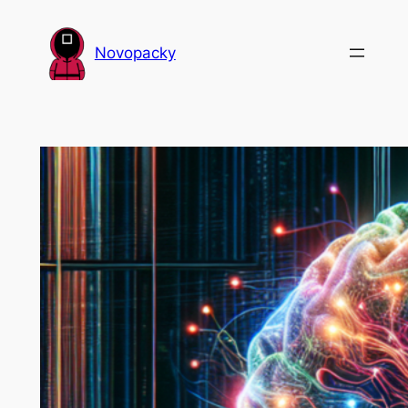
Přeskočit
na
Novopacky
obsah