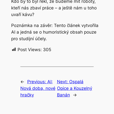
Kdo by to byl řekl, že budeme mít roboty,
kteří nás zbaví práce – a ještě nám u toho
uvaří kávu?
Poznámka na závěr: Tento článek vytvořila
AI a jedná se o humoristický obsah pouze
pro studijní účely.
Post Views:
305
←
Previous:
AI:
Next:
Ospalá
Nová doba, nové
Opice a Kouzelný
hračky
Banán
→