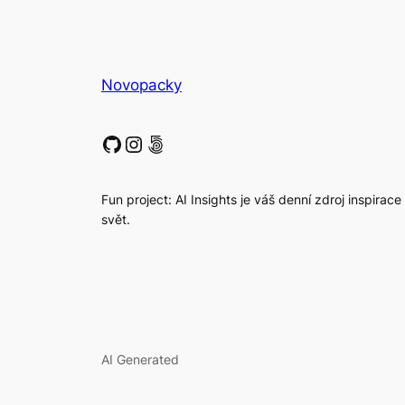
Novopacky
GitHub
Instagram
500px
Fun project: AI Insights je váš denní zdroj inspirace
svět.
AI Generated