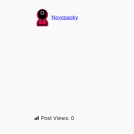
Přeskočit
na
Novopacky
obsah
Post Views:
0