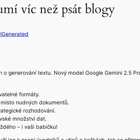
umí víc než psát blogy
IGenerated
en o generování textu. Nový model Google Gemini 2.5 Pro 
vatelné formáty.
ce místo nudných dokumentů.
rategické rozhodování.
vské množství dat.
ždého – i vaši babičku!