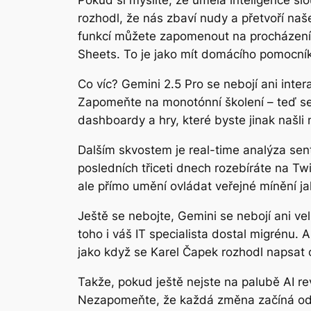
Pokud si myslíte, že umělá inteligence slo
rozhodl, že nás zbaví nudy a přetvoří naš
funkcí můžete zapomenout na procházení 
Sheets. To je jako mít domácího pomocníka
Co víc? Gemini 2.5 Pro se nebojí ani inter
Zapomeňte na monotónní školení – teď se 
dashboardy a hry, které byste jinak našl
Dalším skvostem je real-time analýza sent
posledních třiceti dnech rozebíráte na Tw
ale přímo umění ovládat veřejné mínění ja
Ještě se nebojte, Gemini se nebojí ani ve
toho i váš IT specialista dostal migrénu. A
jako když se Karel Čapek rozhodl napsat o
Takže, pokud ještě nejste na palubě AI re
Nezapomeňte, že každá změna začíná od 