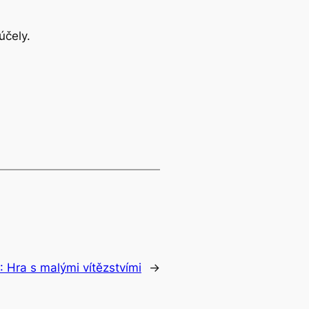
účely.
: Hra s malými vítězstvími
→