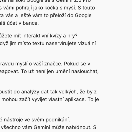
avte na šok! Google se s Gemini 2.5 Pro
 vámi pohrají jako kočka s myší. S touto
 vás a ještě vám to přeloží do Google
váš účet v bance.
ete mít interaktivní kvízy a hry?
ž jim místo textu naservírujete vizuální
pravdu myslí o vaší značce. Pokud se v
reagovat. To už není jen umění naslouchat,
ustit do analýzy dat tak velkých, že by z
 mohou začít vyvíjet vlastní aplikace. To je
né nástroje ve svém podnikání.
o všechno vám Gemini může nabídnout. S