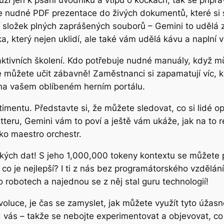
uží jen k psaní úvodníků a vtipů o kočkách, tak se připr
e nudné PDF prezentace do živých dokumentů, které si s
složek plných zaprášených souborů – Gemini to udělá za
, který nejen uklidí, ale také vám udělá kávu a naplní 
aktivních školení. Kdo potřebuje nudné manuály, když můž
můžete učit zábavně! Zaměstnanci si zapamatují víc, kdy
i na vašem oblíbeném herním portálu.
imentu. Představte si, že můžete sledovat, co si lidé o
itteru, Gemini vám to poví a ještě vám ukáže, jak na to 
ko maestro orchestr.
lkých dat! S jeho 1,000,000 tokeny kontextu se můžete p
 co je nejlepší? I ti z nás bez programátorského vzdělání
 robotech a najednou se z něj stal guru technologií!
voluce, je čas se zamyslet, jak můžete využít tyto úžas
vás – takže se nebojte experimentovat a objevovat, c