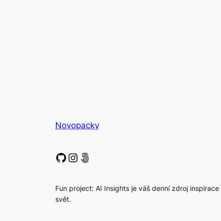
Novopacky
GitHub
Instagram
500px
Fun project: AI Insights je váš denní zdroj inspirace
svět.