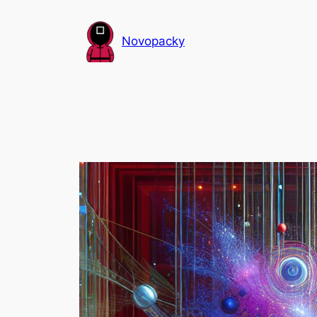
Přeskočit
na
Novopacky
obsah