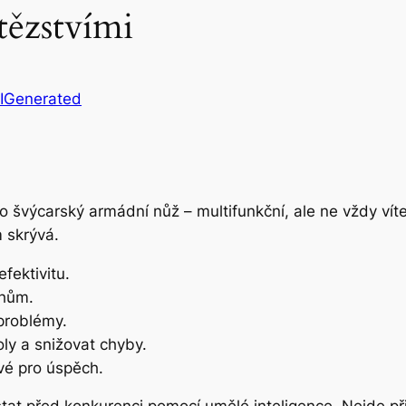
tězstvími
IGenerated
 švýcarský armádní nůž – multifunkční, ale ne vždy víte,
m skrývá.
efektivitu.
chům.
 problémy.
ly a snižovat chyby.
ové pro úspěch.