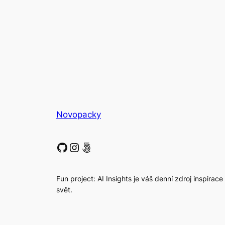
Novopacky
GitHub
Instagram
500px
Fun project: AI Insights je váš denní zdroj inspirace
svět.