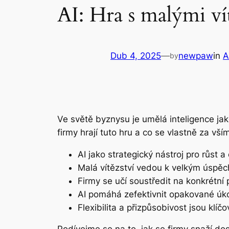
AI: Hra s malými ví
Dub 4, 2025
—
newpaw
in
A
by
Ve světě byznysu je umělá inteligence jako
firmy hrají tuto hru a co se vlastně za vší
AI jako strategický nástroj pro růst a 
Malá vítězství vedou k velkým úspě
Firmy se učí soustředit na konkrétní
AI pomáhá zefektivnit opakované úko
Flexibilita a přizpůsobivost jsou klíč