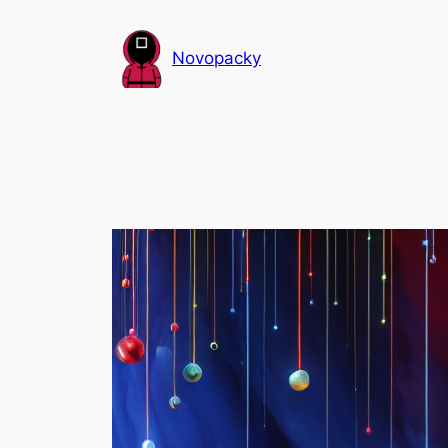
Přeskočit
na
Novopacky
obsah