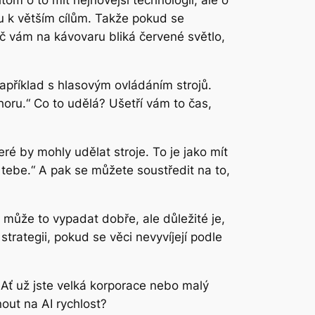
om o to mít nejnovější technologii, ale o
ou k větším cílům. Takže pokud se
oč vám na kávovaru bliká červené světlo,
apříklad s hlasovým ovládáním strojů.
ahoru.“ Co to udělá? Ušetří vám to čas,
ré by mohly udělat stroje. To je jako mít
 tebe.“ A pak se můžete soustředit na to,
 může to vypadat dobře, ale důležité je,
trategii, pokud se věci nevyvíjejí podle
. Ať už jste velká korporace nebo malý
nout na AI rychlost?