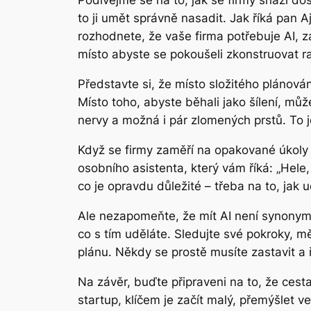
Podívejme se na to, jak se firmy snaží dos
to ji umět správně nasadit. Jak říká pan 
rozhodnete, že vaše firma potřebuje AI, z
místo abyste se pokoušeli zkonstruovat r
Představte si, že místo složitého plánová
Místo toho, abyste běhali jako šílení, můž
nervy a možná i pár zlomených prstů. To je
Když se firmy zaměří na opakované úkoly a
osobního asistenta, který vám říká: „Hele,
co je opravdu důležité – třeba na to, jak u
Ale nezapomeňte, že mít AI není synonymum
co s tím uděláte. Sledujte své pokroky, mě
plánu. Někdy se prostě musíte zastavit a ř
Na závěr, buďte připraveni na to, že cesta
startup, klíčem je začít malý, přemýšlet v