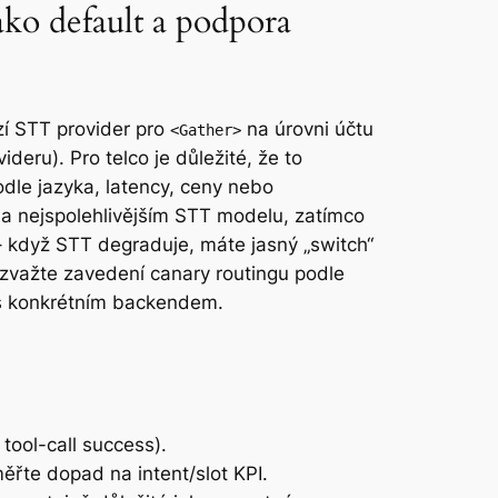
ko default a podpora
í STT provider pro
na úrovni účtu
<Gather>
ru). Pro telco je důležité, že to
dle jazyka, latency, ceny nebo
t na nejspolehlivějším STT modelu, zatímco
 když STT degraduje, máte jasný „switch“
 zvažte zavedení canary routingu podle
y s konkrétním backendem.
 tool-call success).
ěřte dopad na intent/slot KPI.