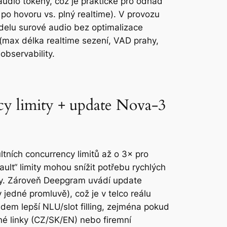
udio tokeny, což je praktické pro odhad
po hovoru vs. plný realtime). V provozu
delu surové audio bez optimalizace
 (max délka realtime sezení, VAD prahy,
observability.
cy limity + update Nova-3
ních concurrency limitů až o 3× pro
ault“ limity mohou snížit potřebu rychlých
nty. Zároveň Deepgram uvádí update
jedné promluvě), což je v telco reálu
dem lepší NLU/slot filling, zejména pokud
né linky (CZ/SK/EN) nebo firemní