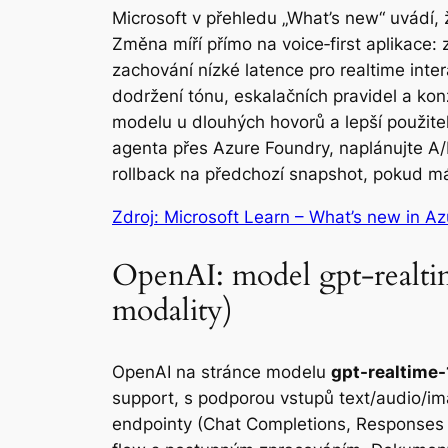
Microsoft v přehledu „What’s new“ uvádí
Změna míří přímo na voice‑first aplikace: 
zachování nízké latence pro realtime intera
dodržení tónu, eskalačních pravidel a k
modelu u dlouhých hovorů a lepší použitel
agenta přes Azure Foundry, naplánujte A/
rollback na předchozí snapshot, pokud m
Zdroj: Microsoft Learn – What’s new in A
OpenAI: model gpt-realtim
modality)
OpenAI na stránce modelu
gpt-realtime-
support, s podporou vstupů text/audio/ima
endpointy (Chat Completions, Responses i