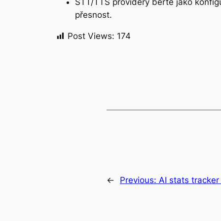
STT/TTS providery berte jako konfigu
přesnost.
Post Views:
174
←
Previous:
AI stats tracke