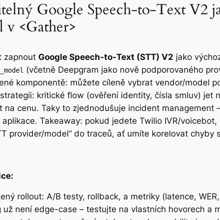
telný Google Speech-to-Text V2 ja
 v <Gather>
t zapnout
Google Speech-to-Text (STT) V2
jako výchoz
(včetně Deepgram jako nově podporovaného provide
_model
ízené komponentě: můžete cíleně vybrat vendor/model po
trategii: kritické flow (ověření identity, čísla smluv) je
t na cenu. Taky to zjednodušuje incident management –
é aplikace. Takeaway: pokud jedete Twilio IVR/voicebot,
TT provider/model“ do traceů, ať umíte korelovat chyb
ice:
ný rollout: A/B testy, rollback, a metriky (latence, WER,
už není edge-case – testujte na vlastních hovorech a m