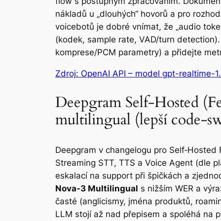
flow s postupným zpracováním. Dokumentac
nákladů u „dlouhých“ hovorů a pro rozhodo
voicebotů je dobré vnímat, že „audio to
(kodek, sample rate, VAD/turn detection).
komprese/PCM parametry) a přidejte metriky
Zdroj: OpenAI API – model gpt-realtime-1
Deepgram Self-Hosted (Feb
multilingual (lepší code-s
Deepgram v changelogu pro Self‑Hosted F
Streaming STT, TTS a Voice Agent (dle plán
eskalací na support při špičkách a zjedn
Nova‑3 Multilingual
s nižším WER a výraz
časté (anglicismy, jména produktů, roami
LLM stojí až nad přepisem a spoléhá na p