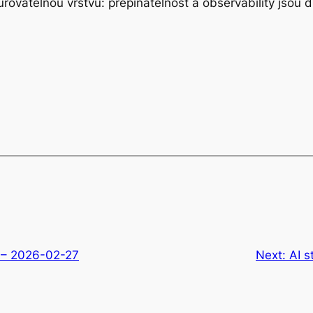
rovatelnou vrstvu: přepínatelnost a observability jsou 
r – 2026-02-27
Next:
AI s