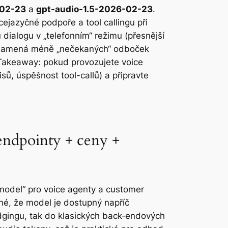
-02-23
a
gpt-audio-1.5-2026-02-23
.
cejazyčné podpoře a tool callingu při
u dialogu v „telefonním“ režimu (přesnější
o znamená méně „nečekaných“ odboček
. Takeaway: pokud provozujete voice
ů, úspěšnost tool-callů) a připravte
endpointy + ceny +
 model“ pro voice agenty a customer
tné, že model je dostupný napříč
dgingu, tak do klasických back‑endových