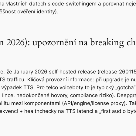
t na vlastních datech s code‑switchingem a porovnat nej
šnost ověření identity).
n 2026): upozornění na breaking c
 že January 2026 self‑hosted release (release‑260115)
TS trafficu. Klíčová provozní informace: při upgrade je 
te výpadek TTS. Pro telco voiceboty to je typický „gotch
 lince, nedokončené hovory, compliance riziko). Deepgra
ibilitu mezi komponentami (API/engine/license proxy). T
kvenci + healthchecky na TTS latenci a „first audio byte