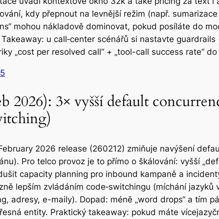
e uvádí kontextové okno 32k a také pricing za text i a
vání, kdy přepnout na levnější režim (např. sumarizace 
kens“ mohou nákladově dominovat, pokud posíláte do mo
 Takeaway: u call‑center scénářů si nastavte guardrails
 „cost per resolved call“ + „tool-call success rate“ do 
.5
 2026): 3× vyšší default concurren
witching)
ebruary 2026 release (260212) zmiňuje navýšení default
u). Pro telco provoz je to přímo o škálování: vyšší „def
odušit capacity planning pro inbound kampaně a incide
ně lepším zvládáním code‑switchingu (míchání jazyků v 
ng, adresy, e-maily). Dopad: méně „word drops“ a tím pá
řesná entity. Praktický takeaway: pokud máte vícejazyč