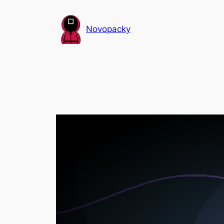
Přeskočit
na
Novopacky
obsah