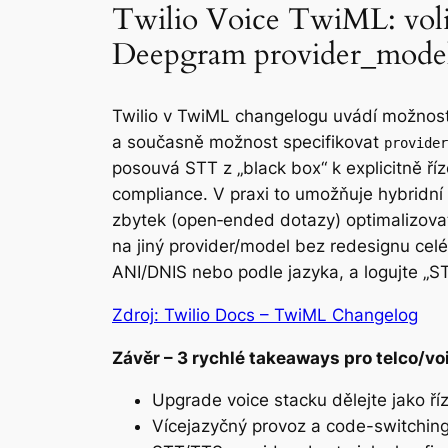
Twilio Voice TwiML: voli
Deepgram provider_model
Twilio v TwiML changelogu uvádí možnos
a současně možnost specifikovat
provider
posouvá STT z „black box“ k explicitně ř
compliance. V praxi to umožňuje hybridní s
zbytek (open‑ended dotazy) optimalizova
na jiný provider/model bez redesignu cel
ANI/DNIS nebo podle jazyka, a logujte „S
Zdroj: Twilio Docs – TwiML Changelog
Závěr – 3 rychlé takeaways pro telco/vo
Upgrade voice stacku dělejte jako říze
Vícejazyčný provoz a code-switching 