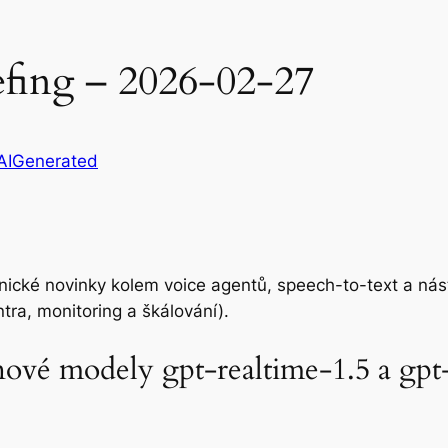
efing – 2026-02-27
AIGenerated
hnické novinky kolem voice agentů, speech-to-text a nás
tra, monitoring a škálování).
ové modely gpt-realtime-1.5 a gpt-