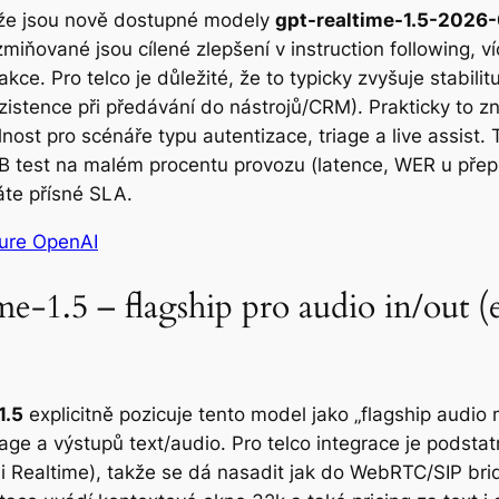
, že jsou nově dostupné modely
gpt-realtime-1.5-2026
zmiňované jsou cílené zlepšení v instruction following, ví
kce. Pro telco je důležité, že to typicky zvyšuje stabilit
onzistence při předávání do nástrojů/CRM). Prakticky t
nost pro scénáře typu autentizace, triage a live assist
B test na malém procentu provozu (latence, WER u přepis
áte přísné SLA.
zure OpenAI
e-1.5 – flagship pro audio in/out (
1.5
explicitně pozicuje tento model jako „flagship audio
ge a výstupů text/audio. Pro telco integrace je podsta
 Realtime), takže se dá nasadit jak do WebRTC/SIP bri