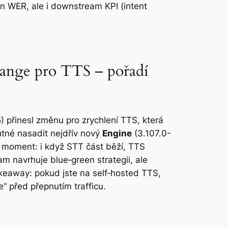
en WER, ale i downstream KPI (intent
hange pro TTS – pořadí
 přinesl změnu pro zrychlení TTS, která
nutné nasadit nejdřív nový
Engine
(3.107.0-
a“ moment: i když STT část běží, TTS
m navrhuje blue‑green strategii, ale
akeaway: pokud jste na self‑hosted TTS,
“ před přepnutím trafficu.