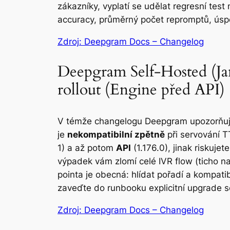
zákazníky, vyplatí se udělat regresní tes
accuracy, průměrný počet repromptů, úspě
Zdroj: Deepgram Docs – Changelog
Deepgram Self-Hosted (Ja
rollout (Engine před API)
V témže changelogu Deepgram upozorňuje,
je
nekompatibilní zpětně
při servování T
1) a až potom
API
(1.176.0), jinak riskuje
výpadek vám zlomí celé IVR flow (ticho na
pointa je obecná: hlídat pořadí a kompat
zaveďte do runbooku explicitní upgrade se
Zdroj: Deepgram Docs – Changelog