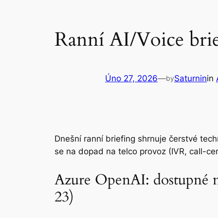
Ranní AI/Voice bri
Úno 27, 2026
—
Saturnin
in
by
Dnešní ranní briefing shrnuje čerstvé tec
se na dopad na telco provoz (IVR, call-cen
Azure OpenAI: dostupné n
23)