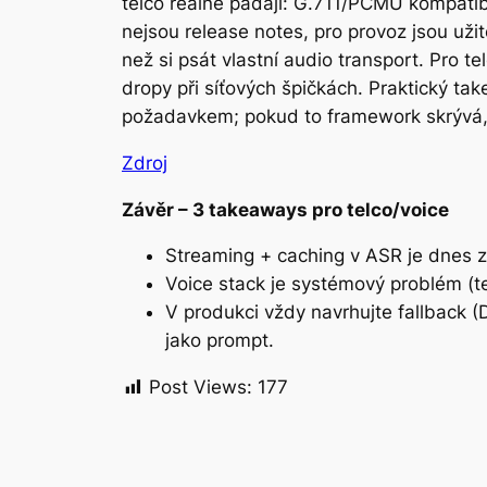
telco reálně padají: G.711/PCMU kompatibi
nejsou release notes, pro provoz jsou užit
než si psát vlastní audio transport. Pro 
dropy při síťových špičkách. Praktický tak
požadavkem; pokud to framework skrývá, c
Zdroj
Závěr – 3 takeaways pro telco/voice
Streaming + caching v ASR je dnes z
Voice stack je systémový problém (
V produkci vždy navrhujte fallback (
jako prompt.
Post Views:
177