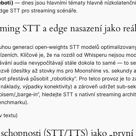
eboti)
— dnes jsou hlavními tématy hlavně nízkolatenční
edge STT pro streaming scénáře.
ming STT a edge nasazení jako reál
ruhou generaci open‑weights STT modelů optimalizovan
eních. Klíčové je, že na rozdíl od Whisperu nejsou mode
ávání audia nevypočítávají stále dokola to samé — to s
odezvě (desítky až stovky ms pro Moonshine vs. sekundy
bot přestává působit „roboticky“. Pro telco provoz je t
 náklady, výpadky konektivity) a zároveň udržet sub‑se
isem/„barge‑in“, hledejte STT s nativní streaming arch
benchmarku).
v textu)
schopnosti (STT/TTS) jako „první v