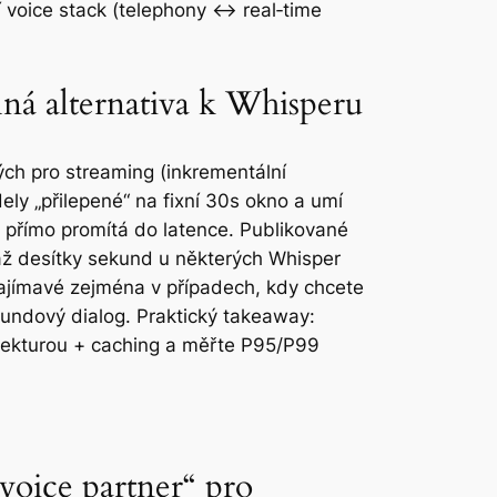
 voice stack (telephony ↔ real‑time
ná alternativa k Whisperu
ých pro
streaming
(inkrementální
ly „přilepené“ na fixní 30s okno a umí
e přímo promítá do latence. Publikované
 až desítky sekund u některých Whisper
o zajímavé zejména v případech, kdy chcete
kundový dialog. Praktický takeaway:
itekturou + caching a měřte P95/P99
oice partner“ pro