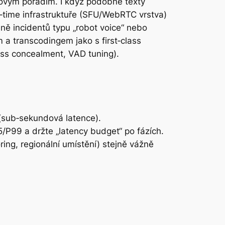
etovým pořadím. I když podobné texty
al‑time infrastruktuře (SFU/WebRTC vrstva)
éně incidentů typu „robot voice“ nebo
m a transcodingem jako s first‑class
oss concealment, VAD tuning).
(sub‑sekundová latence).
P99 a držte „latency budget“ po fázích.
ing, regionální umístění) stejně vážně