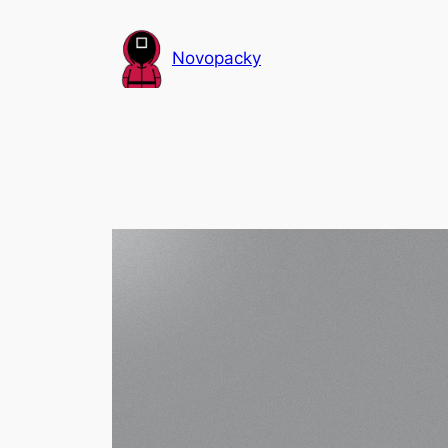
Přeskočit
na
Novopacky
obsah