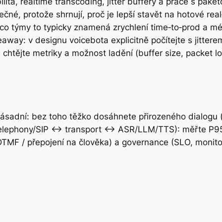
lita, realtime transcoding, jitter buffery a práce s pak
ečné, protože shrnují, proč je lepší stavět na hotové re
telco týmy to typicky znamená zrychlení time‑to‑prod a m
eaway: v designu voicebota explicitně počítejte s jittere
htějte metriky a možnost ladění (buffer size, packet l
ásadní: bez toho těžko dosáhnete přirozeného dialogu 
telephony/SIP ↔ transport ↔ ASR/LLM/TTS): měřte P95/
DTMF / přepojení na člověka) a governance (SLO, monitor