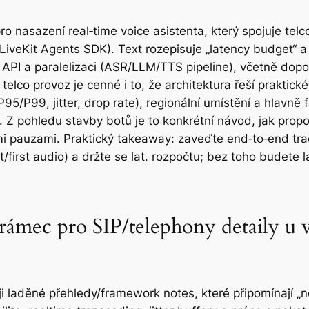
ro nasazení real‑time voice asistenta, který spojuje telc
veKit Agents SDK). Text rozepisuje „latency budget“ a e
PI a paralelizaci (ASR/LLM/TTS pipeline), včetně dopor
co provoz je cenné i to, že architektura řeší praktické 
(P95/P99, jitter, drop rate), regionální umístění a hlavně 
. Z pohledu stavby botů je to konkrétní návod, jak propo
ými pauzami. Praktický takeaway: zaveďte end‑to‑end tr
irst audio) a držte se lat. rozpočtu; bez toho budete l
 rámec pro SIP/telephony detaily u
ji laděné přehledy/framework notes, které připomínají „n