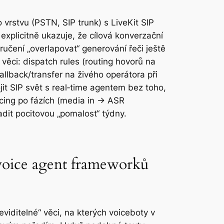
o vrstvu (PSTN, SIP trunk) s LiveKit SIP
xplicitně ukazuje, že cílová konverzační
učení „overlapovat“ generování řeči ještě
věci: dispatch rules (routing hovorů na
fallback/transfer na živého operátora při
jit SIP svět s real‑time agentem bez toho,
acing po fázích (media in → ASR
adit pocitovou „pomalost“ týdny.
 voice agent frameworků
eviditelné“ věci, na kterých voiceboty v