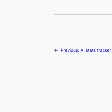
←
Previous:
AI stats tracke