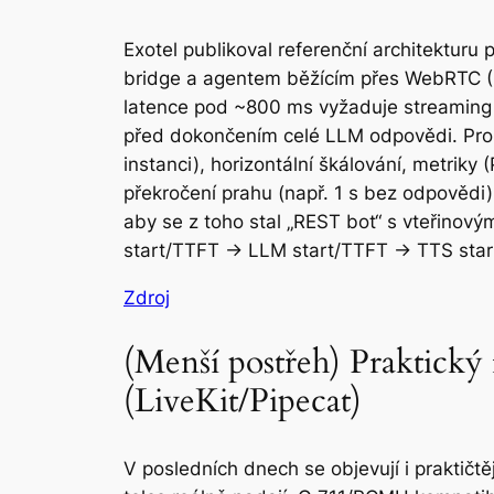
Exotel publikoval referenční architekturu p
bridge a agentem běžícím přes WebRTC (Li
latence pod ~800 ms vyžaduje streaming A
před dokončením celé LLM odpovědi. Pro tel
instanci), horizontální škálování, metriky 
překročení prahu (např. 1 s bez odpovědi)
aby se z toho stal „REST bot“ s vteřinov
start/TTFT → LLM start/TTFT → TTS start/f
Zdroj
(Menší postřeh) Praktický
(LiveKit/Pipecat)
V posledních dnech se objevují i praktičtě