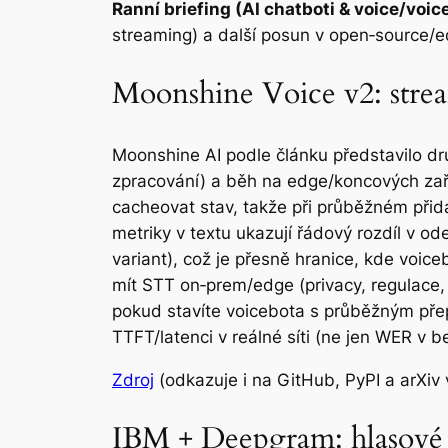
Ranní briefing (AI chatboti & voice/voic
streaming) a další posun v open‑source/
Moonshine Voice v2: strea
Moonshine AI podle článku představilo d
zpracování) a běh na edge/koncových zaříz
cacheovat stav, takže při průběžném přid
metriky v textu ukazují řádový rozdíl v 
variant), což je přesně hranice, kde voice
mít STT on‑prem/edge (privacy, regulace,
pokud stavíte voicebota s průběžným přep
TTFT/latenci v reálné síti (ne jen WER v 
Zdroj
(odkazuje i na GitHub, PyPI a arXiv 
IBM + Deepgram: hlasové 