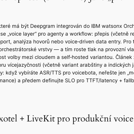
teré má být Deepgram integrován do IBM watsonx Orchest
se „voice layer“ pro agenty a workflow: přepis (včetně r
ort, analýza hovorů nebo voice‑driven data entry. Pro t
rchestrátorské vrstvy — a tím roste tlak na provozní vlas
ost volby mezi cloudem a self‑hosted variantou. Článek
 vícejazyčnosti (včetně variant arabštiny a indických ja
ay: když vybíráte ASR/TTS pro voicebota, neřešte jen „m
ernance) a předem definujte SLO pro TTFT/latency + fal
Exotel + LiveKit pro produkční voic