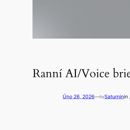
Ranní AI/Voice bri
Úno 26, 2026
—
Saturnin
in
by