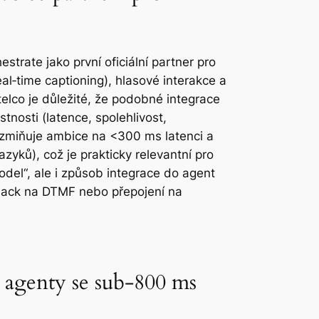
rate jako první oficiální partner pro
eal‑time captioning), hlasové interakce a
elco je důležité, že podobné integrace
tnosti (latence, spolehlivost,
 zmiňuje ambice na <300 ms latenci a
zyků), což je prakticky relevantní pro
odel“, ale i způsob integrace do agent
lback na DTMF nebo přepojení na
e agenty se sub‑800 ms