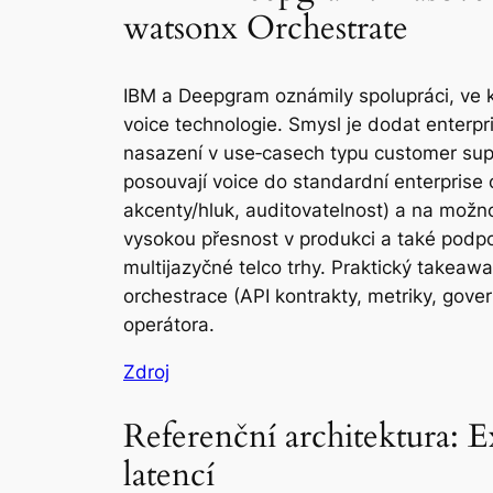
watsonx Orchestrate
IBM a Deepgram oznámily spolupráci, ve k
voice technologie. Smysl je dodat enterpri
nasazení v use‑casech typu customer supp
posouvají voice do standardní enterprise o
akcenty/hluk, auditovatelnost) a na možn
vysokou přesnost v produkci a také podporu
multijazyčné telco trhy. Praktický takeaw
orchestrace (API kontrakty, metriky, gov
operátora.
Zdroj
Referenční architektura: 
latencí