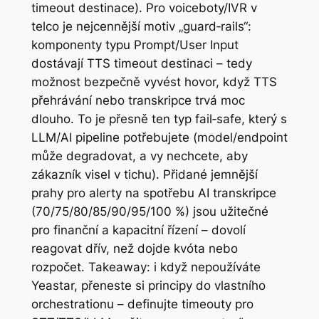
timeout destinace). Pro voiceboty/IVR v
telco je nejcennější motiv „guard‑rails“:
komponenty typu Prompt/User Input
dostávají TTS timeout destinaci – tedy
možnost bezpečně vyvést hovor, když TTS
přehrávání nebo transkripce trvá moc
dlouho. To je přesně ten typ fail‑safe, který s
LLM/AI pipeline potřebujete (model/endpoint
může degradovat, a vy nechcete, aby
zákazník visel v tichu). Přidané jemnější
prahy pro alerty na spotřebu AI transkripce
(70/75/80/85/90/95/100 %) jsou užitečné
pro finanční a kapacitní řízení – dovolí
reagovat dřív, než dojde kvóta nebo
rozpočet. Takeaway: i když nepoužíváte
Yeastar, přeneste si principy do vlastního
orchestrationu – definujte timeouty pro