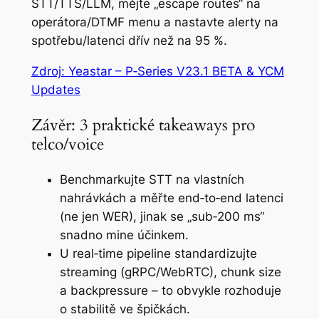
STT/TTS/LLM, mějte „escape routes“ na
operátora/DTMF menu a nastavte alerty na
spotřebu/latenci dřív než na 95 %.
Zdroj: Yeastar – P‑Series V23.1 BETA & YCM
Updates
Závěr: 3 praktické takeaways pro
telco/voice
Benchmarkujte STT na vlastních
nahrávkách a měřte end‑to‑end latenci
(ne jen WER), jinak se „sub‑200 ms“
snadno mine účinkem.
U real‑time pipeline standardizujte
streaming (gRPC/WebRTC), chunk size
a backpressure – to obvykle rozhoduje
o stabilitě ve špičkách.