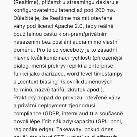
(Realtime), přičemž u streamingu deklaruje
konfigurovatelnou latenci až pod 200 ms.
Důležité je, že Realtime má mít otevřené
váhy pod licencí Apache 2.0, tedy reálně
použitelnou cestu k on‑prem/privátním
nasazením bez posílání audia mimo vlastní
doménu. Pro telco voiceboty je to zásadní
hlavně kvůli kombinaci rychlosti (přirozenější
dialog, menší překryv replik) a enterprise
funkcí jako diarizace, word‑level timestampy
a „context biasing“ (slovník doménových
termínů, názvů tarifů, zkratek apod.).
Praktický dopad do provozu: otevřené váhy
a privátní deployment zjednoduší
compliance (GDPR, interní audit) a současně
dovolí lépe řídit náklady/kapacitu (GPU pool,
regionální edge). Takeaway: pokud dnes