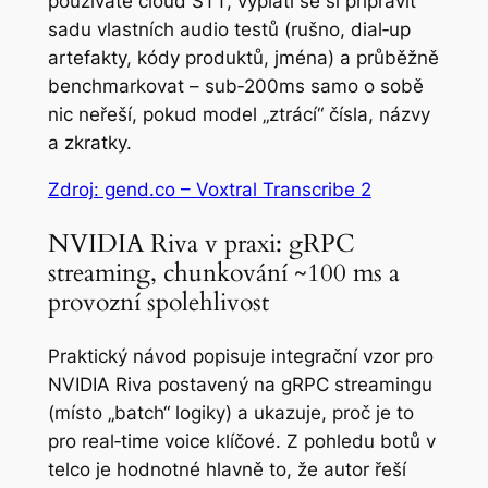
používáte cloud STT, vyplatí se si připravit
sadu vlastních audio testů (rušno, dial‑up
artefakty, kódy produktů, jména) a průběžně
benchmarkovat – sub‑200ms samo o sobě
nic neřeší, pokud model „ztrácí“ čísla, názvy
a zkratky.
Zdroj: gend.co – Voxtral Transcribe 2
NVIDIA Riva v praxi: gRPC
streaming, chunkování ~100 ms a
provozní spolehlivost
Praktický návod popisuje integrační vzor pro
NVIDIA Riva postavený na gRPC streamingu
(místo „batch“ logiky) a ukazuje, proč je to
pro real‑time voice klíčové. Z pohledu botů v
telco je hodnotné hlavně to, že autor řeší