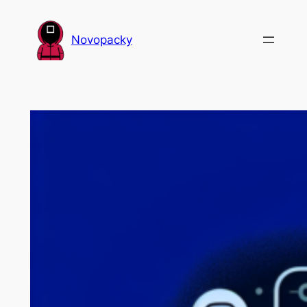
Přeskočit
na
Novopacky
obsah