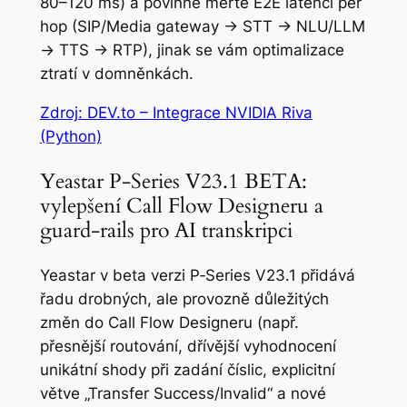
80–120 ms) a povinně měřte E2E latenci per
hop (SIP/Media gateway → STT → NLU/LLM
→ TTS → RTP), jinak se vám optimalizace
ztratí v domněnkách.
Zdroj: DEV.to – Integrace NVIDIA Riva
(Python)
Yeastar P‑Series V23.1 BETA:
vylepšení Call Flow Designeru a
guard‑rails pro AI transkripci
Yeastar v beta verzi P‑Series V23.1 přidává
řadu drobných, ale provozně důležitých
změn do Call Flow Designeru (např.
přesnější routování, dřívější vyhodnocení
unikátní shody při zadání číslic, explicitní
větve „Transfer Success/Invalid“ a nové