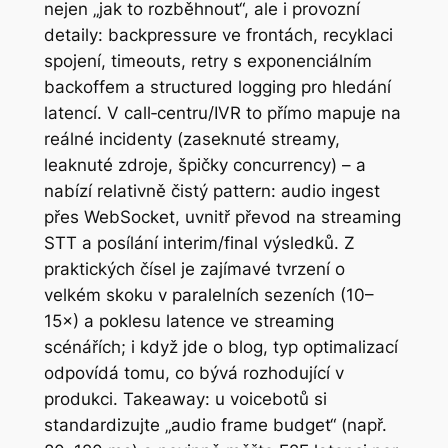
nejen „jak to rozběhnout“, ale i provozní
detaily: backpressure ve frontách, recyklaci
spojení, timeouts, retry s exponenciálním
backoffem a structured logging pro hledání
latencí. V call‑centru/IVR to přímo mapuje na
reálné incidenty (zaseknuté streamy,
leaknuté zdroje, špičky concurrency) – a
nabízí relativně čistý pattern: audio ingest
přes WebSocket, uvnitř převod na streaming
STT a posílání interim/final výsledků. Z
praktických čísel je zajímavé tvrzení o
velkém skoku v paralelních sezeních (10–
15×) a poklesu latence ve streaming
scénářích; i když jde o blog, typ optimalizací
odpovídá tomu, co bývá rozhodující v
produkci. Takeaway: u voicebotů si
standardizujte „audio frame budget“ (např.