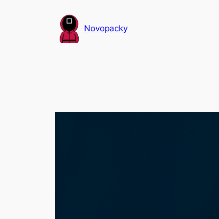
Přeskočit
na
Novopacky
obsah