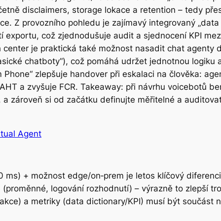
tně disclaimers, storage lokace a retention – tedy přesn
ce. Z provozního pohledu je zajímavý integrovaný „data d
í exportu, což zjednodušuje audit a sjednocení KPI mezi
ch center je praktická také možnost nasadit chat agen
sické chatboty“), což pomáhá udržet jednotnou logiku a 
 Phone“ zlepšuje handover při eskalaci na člověka: age
 AHT a zvyšuje FCR. Takeaway: při návrhu voicebotů bert
), a zároveň si od začátku definujte měřitelné a auditova
tual Agent
ms) + možnost edge/on‑prem je letos klíčový diferenciá
 (proměnné, logování rozhodnutí) – výrazně to zlepší tr
akce) a metriky (data dictionary/KPI) musí být součást 