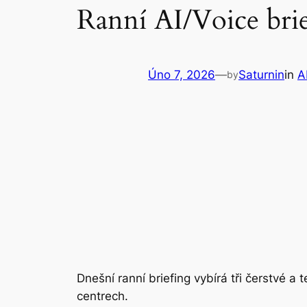
Ranní AI/Voice bri
Úno 7, 2026
—
Saturnin
in
A
by
Dnešní ranní briefing vybírá tři čerstvé a
centrech.