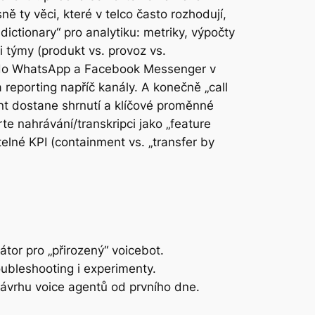
ě ty věci, které v telco často rozhodují,
ictionary“ pro analytiku: metriky, výpočty
 týmy (produkt vs. provoz vs.
ty do WhatsApp a Facebook Messenger v
reporting napříč kanály. A konečně „call
nt dostane shrnutí a klíčové proměnné
e nahrávání/transkripci jako „feature
telné KPI (containment vs. „transfer by
tor pro „přirozený“ voicebot.
oubleshooting i experimenty.
návrhu voice agentů od prvního dne.