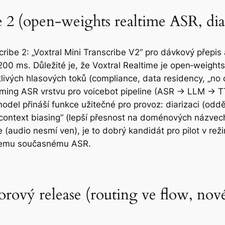
e 2 (open-weights realtime ASR, diar
ribe 2: „Voxtral Mini Transcribe V2“ pro dávkový přepis 
0 ms. Důležité je, že Voxtral Realtime je open‑weights 
livých hlasových toků (compliance, data residency, „no c
aming ASR vrstvu pro voicebot pipeline (ASR → LLM → TT
model přináší funkce užitečné pro provoz: diarizaci (odd
 „context biasing“ (lepší přesnost na doménových názve
 (audio nesmí ven), je to dobrý kandidát pro pilot v re
ašemu současnému ASR.
rový release (routing ve flow, no