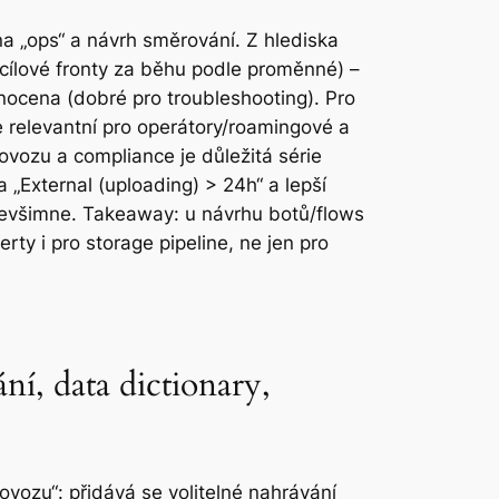
na „ops“ a návrh směrování. Z hlediska
 cílové fronty za běhu podle proměnné) –
nocena (dobré pro troubleshooting). Pro
e relevantní pro operátory/roamingové a
rovozu a compliance je důležitá série
 „External (uploading) > 24h“ a lepší
 nevšimne. Takeaway: u návrhu botů/flows
rty i pro storage pipeline, ne jen pro
ní, data dictionary,
ovozu“: přidává se volitelné nahrávání