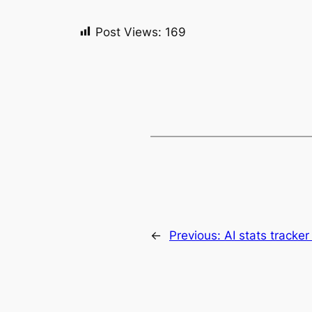
Post Views:
169
←
Previous:
AI stats tracke