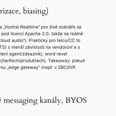
izace, biasing)
a „Voxtral Realtime“ pro živé scénáře se
pod licencí Apache 2.0, takže se reálně
loud audio“). Prakticky pro telco/CC to
S) s menší závislostí na vendorovi a s
ělení agent/zákazník), word-level
ch/tarifech/produktech). Takeaway: pokud
žimu „edge gateway“ (např. v SBC/IVR
vé messaging kanály, BYOS