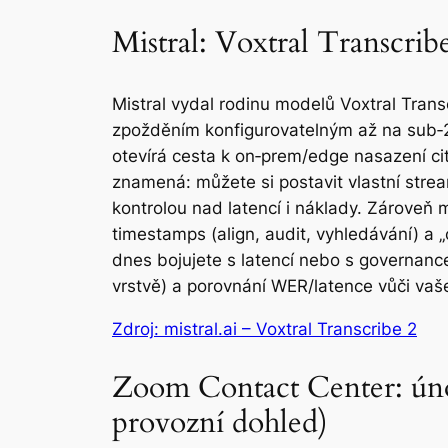
Mistral: Voxtral Transcrib
Mistral vydal rodinu modelů Voxtral Transc
zpožděním konfigurovatelným až na sub‑20
otevírá cesta k on‑prem/edge nasazení cit
znamená: můžete si postavit vlastní stre
kontrolou nad latencí i náklady. Zároveň 
timestamps (align, audit, vyhledávání) a
dnes bojujete s latencí nebo s governance
vrstvě) a porovnání WER/latence vůči v
Zdroj: mistral.ai – Voxtral Transcribe 2
Zoom Contact Center: úno
provozní dohled)