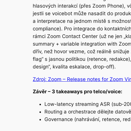
hlasových interakcí (přes Zoom Phone), vče
jestli se voicebot může nasadit do produk
a interpretace na jednom místě s možnost
compliance). Pro integrace do kontaktní
rámci Zoom Contact Center (už ne jen „kla
summary + variable integration with Zoom
dřív, než hovor vezme, což reálně snižuje
flag“ s jasnou politikou (retence, redakce
design“, kvalita eskalace, drop-off).
Zdroj: Zoom – Release notes for Zoom Vir
Závěr – 3 takeaways pro telco/voice:
Low-latency streaming ASR (sub‑200 
Routing a orchestrace dělejte datově
Governance (nahrávání, retence, red