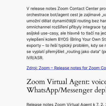
V release notes Zoom Contact Center pro 7
orchestrace bot/agent cest je zajímavé „
umožní dělat dynamičtější routing bez ha
omnichannel rozšíření přibyly integrace t
asijské use-casy, ale hlavně to tlačí na j
vylepšení kolem BYOS (Bring Your Own Stora
exporty – to řeší typický problém, kdy s
se vyplatí přemýšlet „routing jako data“ (
IVR/ASR.
Zdroj: Zoom – Release notes for Zoom Co
Zoom Virtual Agent: voice-
WhatsApp/Messenger dep
Release notes Zoom Virtual Agent k 7. 2. 