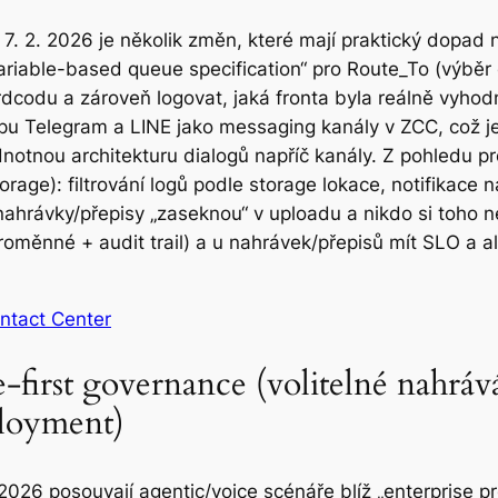
. 2. 2026 je několik změn, které mají praktický dopad 
variable-based queue specification“ pro Route_To (výběr
rdcodu a zároveň logovat, jaká fronta byla reálně vyhod
ypu Telegram a LINE jako messaging kanály v ZCC, což j
ednotnou architekturu dialogů napříč kanály. Z pohledu p
ge): filtrování logů podle storage lokace, notifikace na
e nahrávky/přepisy „zaseknou“ v uploadu a nikdo si toho
proměnné + audit trail) a u nahrávek/přepisů mít SLO a ale
ntact Center
first governance (volitelné nahrává
loyment)
2026 posouvají agentic/voice scénáře blíž „enterprise pr