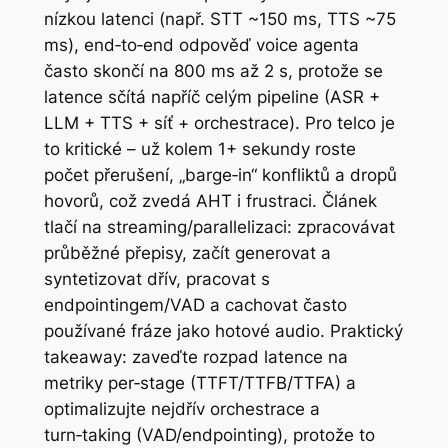
nízkou latenci (např. STT ~150 ms, TTS ~75
ms), end‑to‑end odpověď voice agenta
často skončí na 800 ms až 2 s, protože se
latence sčítá napříč celým pipeline (ASR +
LLM + TTS + síť + orchestrace). Pro telco je
to kritické – už kolem 1+ sekundy roste
počet přerušení, „barge‑in“ konfliktů a dropů
hovorů, což zvedá AHT i frustraci. Článek
tlačí na streaming/parallelizaci: zpracovávat
průběžné přepisy, začít generovat a
syntetizovat dřív, pracovat s
endpointingem/VAD a cachovat často
používané fráze jako hotové audio. Praktický
takeaway: zaveďte rozpad latence na
metriky per‑stage (TTFT/TTFB/TTFA) a
optimalizujte nejdřív orchestrace a
turn‑taking (VAD/endpointing), protože to