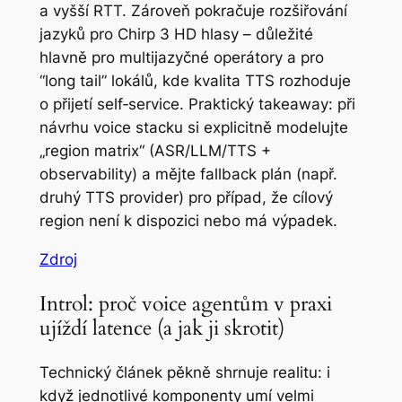
a vyšší RTT. Zároveň pokračuje rozšiřování
jazyků pro Chirp 3 HD hlasy – důležité
hlavně pro multijazyčné operátory a pro
“long tail” lokálů, kde kvalita TTS rozhoduje
o přijetí self‑service. Praktický takeaway: při
návrhu voice stacku si explicitně modelujte
„region matrix“ (ASR/LLM/TTS +
observability) a mějte fallback plán (např.
druhý TTS provider) pro případ, že cílový
region není k dispozici nebo má výpadek.
Zdroj
Introl: proč voice agentům v praxi
ujíždí latence (a jak ji skrotit)
Technický článek pěkně shrnuje realitu: i
když jednotlivé komponenty umí velmi