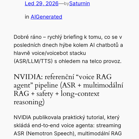
Led 29, 2026
—
Saturnin
by
in
AIGenerated
Dobré ráno – rychlý briefing k tomu, co se v
posledních dnech hýbe kolem AI chatbotů a
hlavně voice/voicebot stacku
(ASR/LLM/TTS) s ohledem na telco provoz.
NVIDIA: referenční “voice RAG
agent” pipeline (ASR + multimodální
RAG + safety + long-context
reasoning)
NVIDIA publikovala praktický tutorial, který
skládá end‑to‑end voice agenta: streaming
ASR (Nemotron Speech), multimodální RAG