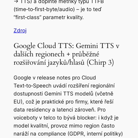
→ TTS) a doplňte metriky typu TTFB
(time‑to‑first‑byte/audio) – je to teď
“first‑class” parametr kvality.
Zdroj
Google Cloud TTS: Gemini TTS v
dalších regionech + průběžné
rozšiřování jazyků/hlasů (Chirp 3)
Google v release notes pro Cloud
Text‑to‑Speech uvádí rozšíření regionální
dostupnosti Gemini TTS modelů (včetně
EU), což je praktické pro firmy, které řeší
data residency a latenci zároveň. Pro
voiceboty v telco to bývá blocker: i když je
model kvalitní, provoz mimo region často
naráží na compliance (GDPR, interní politiky)