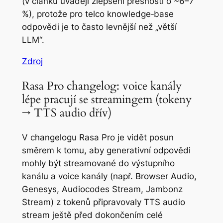
(v článku uvádějí zlepšení přesnosti o ~6–7
%), protože pro telco knowledge‑base
odpovědi je to často levnější než „větší
LLM“.
Zdroj
Rasa Pro changelog: voice kanály
lépe pracují se streamingem (tokeny
→ TTS audio dřív)
V changelogu Rasa Pro je vidět posun
směrem k tomu, aby generativní odpovědi
mohly být streamované do výstupního
kanálu a voice kanály (např. Browser Audio,
Genesys, Audiocodes Stream, Jambonz
Stream) z tokenů připravovaly TTS audio
stream ještě před dokončením celé