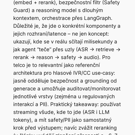
(embed + rerank), bezpečnostní filtr (Safety
Guard) a reasoning model s dlouhým
kontextem, orchestrace přes LangGraph.
Důležité je, že jde o konkrétní komponenty a
jejich rozhraní/latence – ne jen koncept:
ukazují, kde se v reálu sčítají milisekundy a
jak agent “teče” přes uzly (ASR → retrieve →
rerank → reason → safety → audio). Pro
telco je to relevantní jako referenční
architektura pro hlasové IVR/CC use‑casy:
jasně odděluje bezpečnost a grounding od
generace a umožňuje auditovat/monitorovat
jednotlivé vrstvy (zejména u regulovaných
interakcí a PII). Praktický takeaway: používat
streaming všude, kde to jde (ASR i LLM
tokeny), a mít safety/PII jako samostatný
krok před výstupem; navíc zvážit reranking