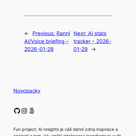
←
Previous:
Ranní
Next:
AI stats
AI/Voice briefing –
tracker – 2026-
2026-01-28
01-29
→
Novopacky
GitHub
Instagram
500px
Fun project: AI Insights je váš denní zdroj inspirace a
znalostí o tom, jak umělá inteligence transformuje svět.