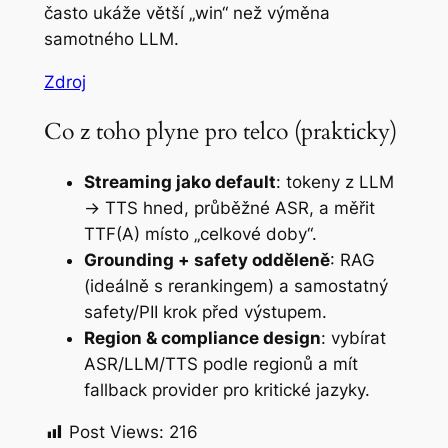
často ukáže větší „win“ než výměna
samotného LLM.
Zdroj
Co z toho plyne pro telco (prakticky)
Streaming jako default
: tokeny z LLM
→ TTS hned, průběžné ASR, a měřit
TTF(A) místo „celkové doby“.
Grounding + safety odděleně
: RAG
(ideálně s rerankingem) a samostatný
safety/PII krok před výstupem.
Region & compliance design
: vybírat
ASR/LLM/TTS podle regionů a mít
fallback provider pro kritické jazyky.
Post Views:
216