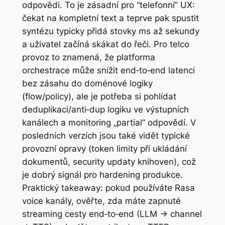
odpovědi. To je zásadní pro “telefonní” UX:
čekat na kompletní text a teprve pak spustit
syntézu typicky přidá stovky ms až sekundy
a uživatel začíná skákat do řeči. Pro telco
provoz to znamená, že platforma
orchestrace může snížit end‑to‑end latenci
bez zásahu do doménové logiky
(flow/policy), ale je potřeba si pohlídat
deduplikaci/anti‑dup logiku ve výstupních
kanálech a monitoring „partial“ odpovědí. V
posledních verzích jsou také vidět typické
provozní opravy (token limity při ukládání
dokumentů, security updaty knihoven), což
je dobrý signál pro hardening produkce.
Praktický takeaway: pokud používáte Rasa
voice kanály, ověřte, zda máte zapnuté
streaming cesty end‑to‑end (LLM → channel