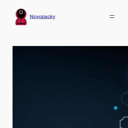
Přeskočit
na
Novopacky
obsah