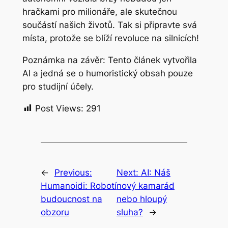
hračkami pro milionáře, ale skutečnou
součástí našich životů. Tak si připravte svá
místa, protože se blíží revoluce na silnicích!
Poznámka na závěr: Tento článek vytvořila
AI a jedná se o humoristický obsah pouze
pro studijní účely.
Post Views:
291
←
Previous:
Next:
AI: Náš
Humanoidi: Robotí
nový kamarád
budoucnost na
nebo hloupý
obzoru
sluha?
→