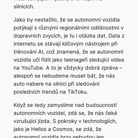
silnicích.
Jako by nestačilo, že se autonomní vozidla
potýkají s různými regionálními odlišnostmi v
dopravních zvycích, je tu i otázka dat. Data z
internetu se stávají klíčovým nástrojem při
trénování AI, což znamená, že se autonomní
vozidla učí řídit jako teenageři sledující videa
na YouTube. A to je vždycky dobrá zpráva –
alespoň se nebudeme muset bát, že nás
auto nabere na silnici při sledování
posledních trendů na TikToku.
Když se tedy zamyslíme nad budoucností
autonomních vozidel, zdá se, že nás čeká
vzrušující jízda. S pokroky v technologiích,
jako je Helios a Cosmos, se zdá, že
autonomní vozidla brzy nebudou jen