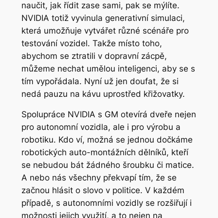
naučit, jak řídit zase sami, pak se mýlíte.
NVIDIA totiž vyvinula generativní simulaci,
která umožňuje vytvářet různé scénáře pro
testování vozidel. Takže místo toho,
abychom se ztratili v dopravní zácpě,
můžeme nechat umělou inteligenci, aby se s
tím vypořádala. Nyní už jen doufat, že si
nedá pauzu na kávu uprostřed křižovatky.
Spolupráce NVIDIA s GM otevírá dveře nejen
pro autonomní vozidla, ale i pro výrobu a
robotiku. Kdo ví, možná se jednou dočkáme
robotických auto-montážních dělníků, kteří
se nebudou bát žádného šroubku či matice.
A nebo nás všechny překvapí tím, že se
začnou hlásit o slovo v politice. V každém
případě, s autonomními vozidly se rozšiřují i
možnosti jejich využití, a to nejen na