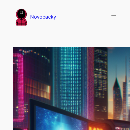
Přeskočit
na
Novopacky
obsah