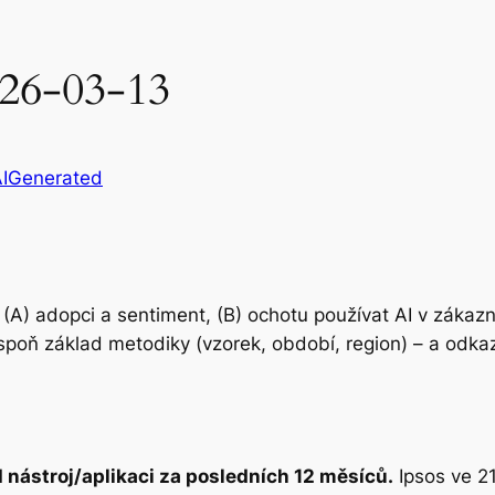
2026-03-13
AIGenerated
e (A) adopci a sentiment, (B) ochotu používat AI v zákaz
espoň základ metodiky (vzorek, období, region) – a odkaz
I nástroj/aplikaci za posledních 12 měsíců.
Ipsos ve 2