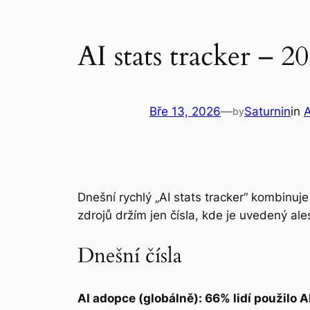
AI stats tracker – 
Bře 13, 2026
—
Saturnin
in
by
Dnešní rychlý „AI stats tracker“ kombinuj
zdrojů držím jen čísla, kde je uvedený al
Dnešní čísla
AI adopce (globálně): 66% lidí použilo A