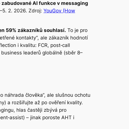
né zabudované AI funkce v messaging
–5. 2. 2026. Zdroj:
YouGov (How
 jen 59% zákazníků souhlasí.
To je pro
šetřené kontakty“, ale zákazník hodnotí
ction i kvalitu: FCR, post‑call
 business leaderů globálně (sběr 8–
ko náhrada člověka“, ale slušnou ochotu
) a rozšiřujte až po ověření kvality.
ingu, hlas častěji zbývá pro
gent‑assist) – jinak poroste AHT i