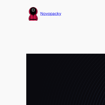
Přeskočit
na
Novopacky
obsah