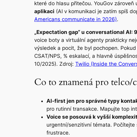
které do hlasu přitečou. YouGov zároveň 
aplikaci
(AI v komunikaci je zatím spíš d
Americans communicate in 2026)
.
„Expectation gap“ u conversational AI: 
voice boty a virtuální agenty prakticky ne
výsledek a pocit, že byl pochopen. Pokud 
CSAT/NPS, % eskalací, a hlavně úspěšnost
10/2025). Zdroj:
Twilio (Inside the Conver
Co to znamená pro telco/c
AI‑first jen pro správné typy konta
pro rutinní transakce. Mapujte top in
Voice se posouvá k vyšší komplexit
urgentní/senzitivní témata. Počítejte 
frustrace.