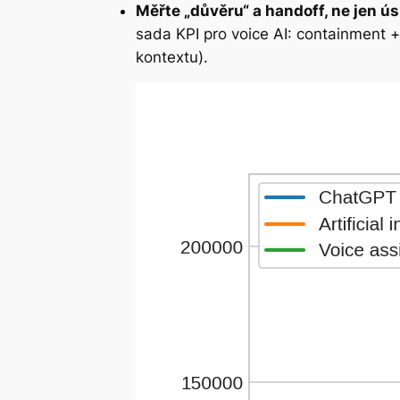
Měřte „důvěru“ a handoff, ne jen ú
sada KPI pro voice AI: containment 
kontextu).