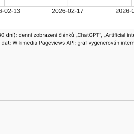
ní): denní zobrazení článků „ChatGPT“, „Artificial intel
j dat: Wikimedia Pageviews API; graf vygenerován inter