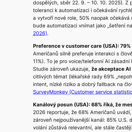
dospělých, sběr 22. 9. – 10. 10. 2025). Z 
toleranci k automatizaci i očekávání rych
a vytvoří nové role, 50% naopak očekává ú
bude automatizaci vnímat jako „šetření na 
2026)
.
Preference v customer care (USA): 79% 
Američanů silně preferuje interakci s člov
11%). To je pro voice/telefonní AI zásadní
Studie zároveň ukazuje,
že akceptace AI 
citlivých témat (lékařské rady 69% „nepoho
intent, nízké riziko a dobrý fallback na 
SurveyMonkey (Customer service statisti
Kanálový posun (USA): 68% říká, že me
2026 reportuje, že 68% Američanů uvádí, ž
zároveň nejpoužívanější kanál: 85% U.S. do
volání zůstává relevantní, ale stále častěj