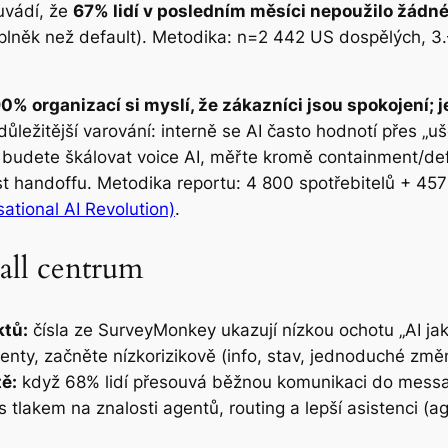
uvádí, že
67% lidí v posledním měsíci nepoužilo žád
oplněk než default). Metodika: n=2 442 US dospělých, 3.
90% organizací si myslí, že zákazníci jsou spokojení;
jdůležitější varování: interně se AI často hodnotí přes „u
budete škálovat voice AI, měřte kromě containment/defle
 handoffu. Metodika reportu: 4 800 spotřebitelů + 457
sational AI Revolution)
.
all centrum
ktů:
čísla ze SurveyMonkey ukazují nízkou ochotu „AI ja
tenty, začněte nízkorizikově (info, stav, jednoduché změny
ě:
když 68% lidí přesouvá běžnou komunikaci do messag
s tlakem na znalosti agentů, routing a lepší asistenci (a