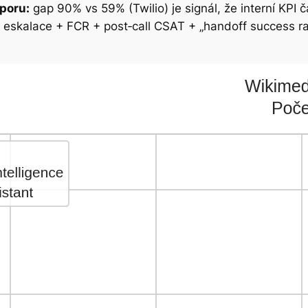
sporu:
gap 90% vs 59% (Twilio) je signál, že interní KPI č
+ eskalace + FCR + post‑call CSAT + „handoff success r