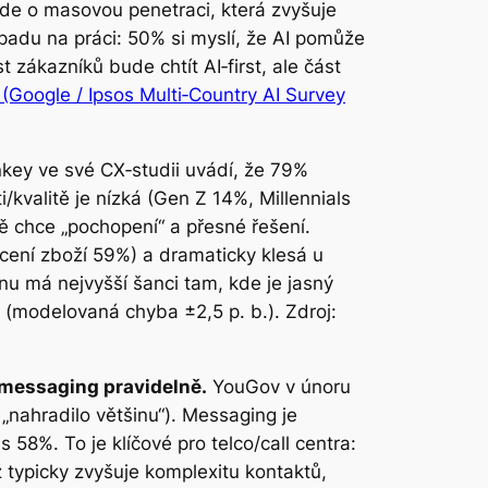
– jde o masovou penetraci, která zvyšuje
opadu na práci: 50% si myslí, že AI pomůže
zákazníků bude chtít AI‑first, ale část
 (Google / Ipsos Multi‑Country AI Survey
ey ve své CX‑studii uvádí, že 79%
i/kvalitě je nízká (Gen Z 14%, Millennials
ně chce „pochopení“ a přesné řešení.
ácení zboží 59%) a dramaticky klesá u
onu má nejvyšší šanci tam, kde je jasný
5 (modelovaná chyba ±2,5 p. b.). Zdroj:
 messaging pravidelně.
YouGov v únoru
„nahradilo většinu“). Messaging je
 58%. To je klíčové pro telco/call centra:
ož typicky zvyšuje komplexitu kontaktů,