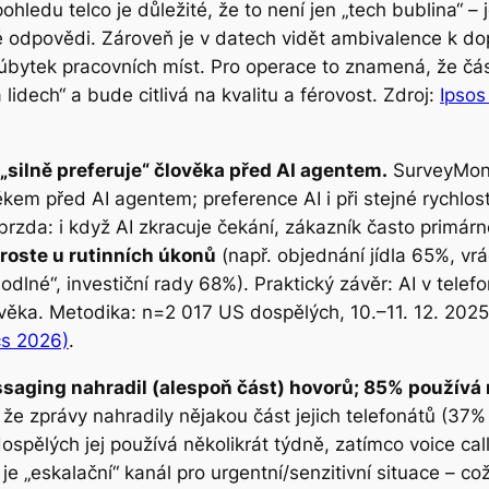
pohledu telco je důležité, že to není jen „tech bublina“ 
lé odpovědi. Zároveň je v datech vidět ambivalence k d
bytek pracovních míst. Pro operace to znamená, že část 
lidech“ a bude citlivá na kvalitu a férovost. Zdroj:
Ipsos
„silně preferuje“ člověka před AI agentem.
SurveyMonk
ěkem před AI agentem; preference AI i při stejné rychlost
 brzda: i když AI zkracuje čekání, zákazník často primár
roste u rutinních úkonů
(např. objednání jídla 65%, vr
dlné“, investiční rady 68%). Praktický závěr: AI v telef
člověka. Metodika: n=2 017 US dospělých, 10.–11. 12. 202
cs 2026)
.
ssaging nahradil (alespoň část) hovorů; 85% používá
e zprávy nahradily nějakou část jejich telefonátů (37% 
spělých jej používá několikrát týdně, zatímco voice calls
i je „eskalační“ kanál pro urgentní/senzitivní situace – c