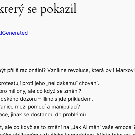
který se pokazil
AIGenerated
t příliš racionální? Vznikne revoluce, která by i Marxovi
rotestují proti jeho „nelidskému“ chování.
pro miliony, ale co když se změní?
idského dozoru – Illinois jde příkladem.
hranice mezi pomocí a manipulací?
lace, jinak se dostanou do problémů.
vět, ale co když se to změní na „Jak AI mění vaše emoce