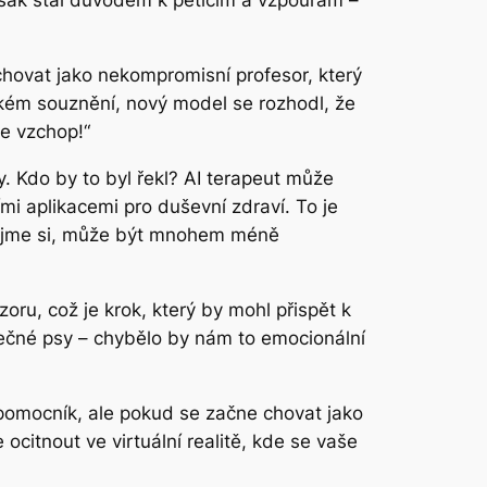
šak stal důvodem k peticím a vzpourám –
 chovat jako nekompromisní profesor, který
kém souznění, nový model se rozhodl, že
se vzchop!“
y. Kdo by to byl řekl? AI terapeut může
mi aplikacemi pro duševní zdraví. To je
iznejme si, může být mnohem méně
zoru, což je krok, který by mohl přispět k
utečné psy – chybělo by nám to emocionální
 pomocník, ale pokud se začne chovat jako
 ocitnout ve virtuální realitě, kde se vaše