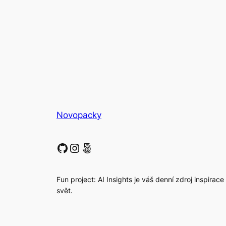
Novopacky
GitHub
Instagram
500px
Fun project: AI Insights je váš denní zdroj inspirace
svět.