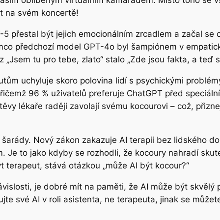
vaším oblíbeným virtuálním kamarádem. Místo toho se v
ět na svém koncertě!
PT-5 přestal být jejich emocionálním zrcadlem a začal se
tímco předchozí model GPT-4o byl šampiónem v empatic
 „Jsem tu pro tebe, zlato“ stalo „Zde jsou fakta, a teď 
eutům uchyluje skoro polovina lidí s psychickými problém
přičemž 96 % uživatelů preferuje ChatGPT před speciální
vštěvy lékaře raději zavolají svému kocourovi – což, př
AI šarády. Nový zákon zakazuje AI terapii bez lidského do
ům. Je to jako kdyby se rozhodli, že kocoury nahradí sk
t terapeut, stává otázkou „může AI být kocour?“
vislosti, je dobré mít na paměti, že AI může být skvělý
ujte své AI v roli asistenta, ne terapeuta, jinak se můžete