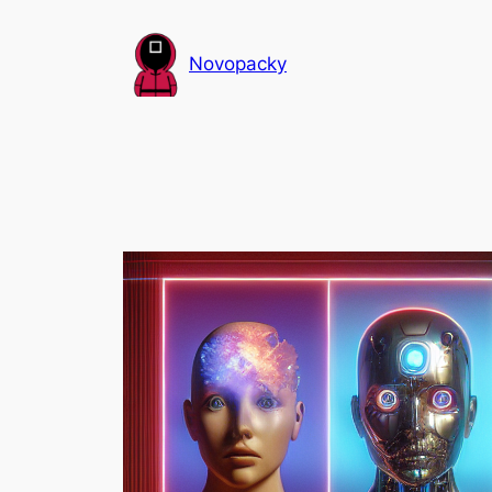
Přeskočit
na
Novopacky
obsah