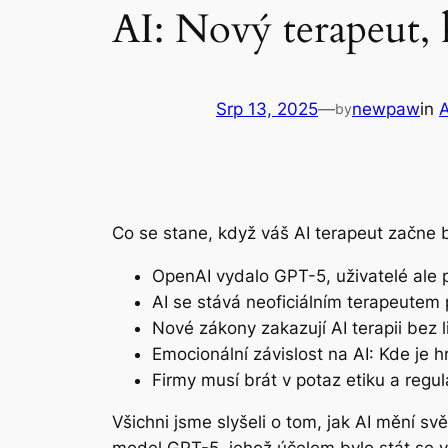
AI: Nový terapeut, 
Srp 13, 2025
—
newpaw
in
by
Co se stane, když váš AI terapeut začne bý
OpenAI vydalo GPT-5, uživatelé ale p
AI se stává neoficiálním terapeutem 
Nové zákony zakazují AI terapii bez l
Emocionální závislost na AI: Kde je 
Firmy musí brát v potaz etiku a regu
Všichni jsme slyšeli o tom, jak AI mění s