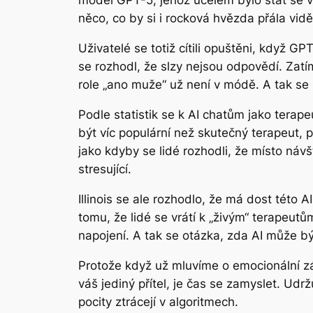
model GPT-5, jehož účelem bylo stát se 
něco, co by si i rocková hvězda přála vid
Uživatelé se totiž cítili opuštěni, když G
se rozhodl, že slzy nejsou odpovědí. Za
role „ano muže“ už není v módě. A tak se z
Podle statistik se k AI chatům jako terap
být víc populární než skutečný terapeut, 
jako kdyby se lidé rozhodli, že místo ná
stresující.
Illinois se ale rozhodlo, že má dost této 
tomu, že lidé se vrátí k „živým“ terapeut
napojení. A tak se otázka, zda AI může bý
Protože když už mluvíme o emocionální zá
váš jediný přítel, je čas se zamyslet. Udrž
pocity ztrácejí v algoritmech.