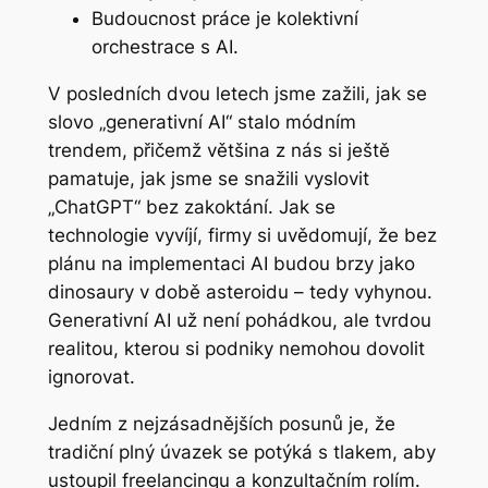
Budoucnost práce je kolektivní
orchestrace s AI.
V posledních dvou letech jsme zažili, jak se
slovo „generativní AI“ stalo módním
trendem, přičemž většina z nás si ještě
pamatuje, jak jsme se snažili vyslovit
„ChatGPT“ bez zakoktání. Jak se
technologie vyvíjí, firmy si uvědomují, že bez
plánu na implementaci AI budou brzy jako
dinosaury v době asteroidu – tedy vyhynou.
Generativní AI už není pohádkou, ale tvrdou
realitou, kterou si podniky nemohou dovolit
ignorovat.
Jedním z nejzásadnějších posunů je, že
tradiční plný úvazek se potýká s tlakem, aby
ustoupil freelancingu a konzultačním rolím.