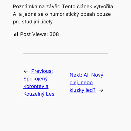
Poznámka na závěr: Tento článek vytvořila
AI a jedná se o humoristický obsah pouze
pro studijní účely.
Post Views:
308
←
Previous:
Next:
AI: Nový
Spokojený
olej, nebo
Koroptev a
kluzký led?
→
Kouzelný Les