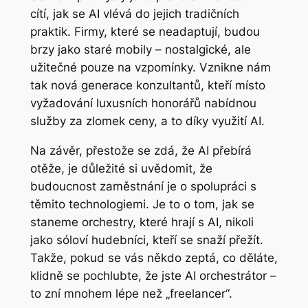
cítí, jak se AI vlévá do jejich tradičních
praktik. Firmy, které se neadaptují, budou
brzy jako staré mobily – nostalgické, ale
užitečné pouze na vzpomínky. Vznikne nám
tak nová generace konzultantů, kteří místo
vyžadování luxusních honorářů nabídnou
služby za zlomek ceny, a to díky využití AI.
Na závěr, přestože se zdá, že AI přebírá
otěže, je důležité si uvědomit, že
budoucnost zaměstnání je o spolupráci s
těmito technologiemi. Je to o tom, jak se
staneme orchestry, které hrají s AI, nikoli
jako sóloví hudebníci, kteří se snaží přežít.
Takže, pokud se vás někdo zeptá, co děláte,
klidně se pochlubte, že jste AI orchestrátor –
to zní mnohem lépe než „freelancer“.