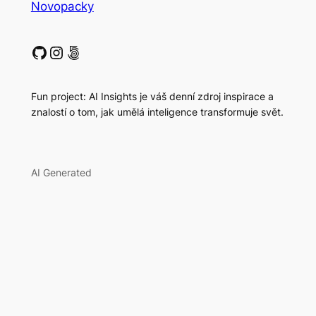
Novopacky
GitHub
Instagram
500px
Fun project: AI Insights je váš denní zdroj inspirace a
znalostí o tom, jak umělá inteligence transformuje svět.
AI Generated