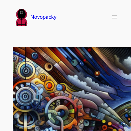
Přeskočit
na
Novopacky
obsah