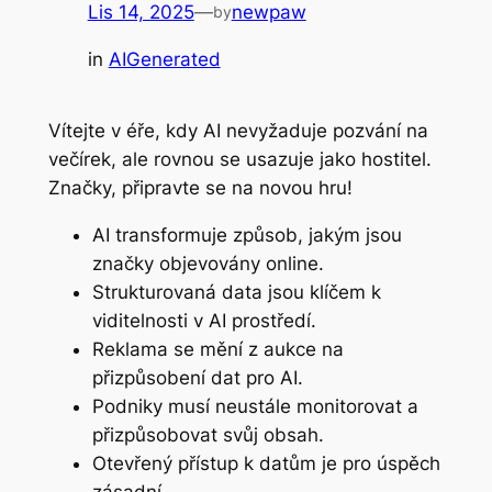
Lis 14, 2025
—
newpaw
by
in
AIGenerated
Vítejte v éře, kdy AI nevyžaduje pozvání na
večírek, ale rovnou se usazuje jako hostitel.
Značky, připravte se na novou hru!
AI transformuje způsob, jakým jsou
značky objevovány online.
Strukturovaná data jsou klíčem k
viditelnosti v AI prostředí.
Reklama se mění z aukce na
přizpůsobení dat pro AI.
Podniky musí neustále monitorovat a
přizpůsobovat svůj obsah.
Otevřený přístup k datům je pro úspěch