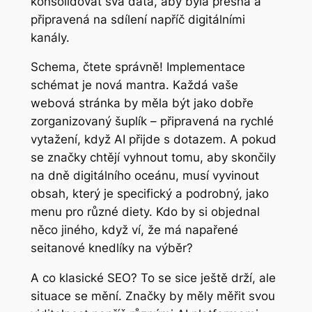
konsolidovat svá data, aby byla přesná a
připravená na sdílení napříč digitálními
kanály.
Schema, čtete správně! Implementace
schémat je nová mantra. Každá vaše
webová stránka by měla být jako dobře
zorganizovaný šuplík – připravená na rychlé
vytažení, když AI přijde s dotazem. A pokud
se značky chtějí vyhnout tomu, aby skončily
na dně digitálního oceánu, musí vyvinout
obsah, který je specifický a podrobný, jako
menu pro různé diety. Kdo by si objednal
něco jiného, když ví, že má napařené
seitanové knedlíky na výběr?
A co klasické SEO? To se sice ještě drží, ale
situace se mění. Značky by měly měřit svou