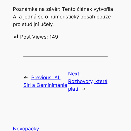
Poznámka na závěr: Tento článek vytvořila
AI a jedná se o humoristický obsah pouze
pro studijní účely.
Post Views:
149
Next:
←
Previous:
AI,
Rozhovory, které
Siri a Geminimánie
platí
→
Novopacky