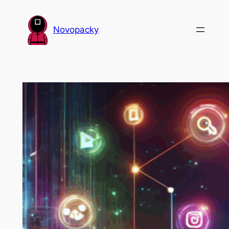
Přeskočit
na
Novopacky
obsah