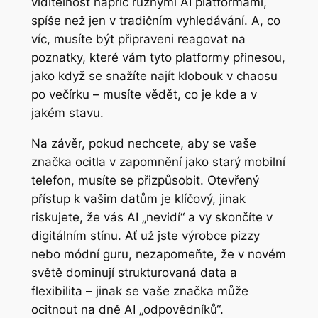
viditelnost napříč různými AI platformami,
spíše než jen v tradičním vyhledávání. A, co
víc, musíte být připraveni reagovat na
poznatky, které vám tyto platformy přinesou,
jako když se snažíte najít klobouk v chaosu
po večírku – musíte vědět, co je kde a v
jakém stavu.
Na závěr, pokud nechcete, aby se vaše
značka ocitla v zapomnění jako starý mobilní
telefon, musíte se přizpůsobit. Otevřený
přístup k vašim datům je klíčový, jinak
riskujete, že vás AI „nevidí“ a vy skončíte v
digitálním stínu. Ať už jste výrobce pizzy
nebo módní guru, nezapomeňte, že v novém
světě dominují strukturovaná data a
flexibilita – jinak se vaše značka může
ocitnout na dně AI „odpovědníků“.