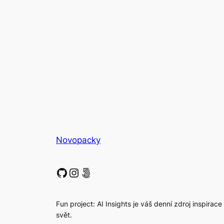
Novopacky
GitHub
Instagram
500px
Fun project: AI Insights je váš denní zdroj inspirace
svět.