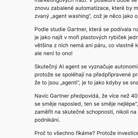
marketingových frází. V poslední době se
znovu zabalené automatizace, které by měly
zvaný „agent washing“, což je něco jako o
Podle studie Gartner, která se podívala 
je jako najít v moři plastových rybiček j
většina z nich nemá ani páru, co vlastně k
ale není to ono!
Skutečný AI agent se vyznačuje autonomií,
protože se spoléhají na předpřipravené pr
že to jsou „agenti“, je to jako kdyby se s
Navíc Gartner předpovídá, že více než 40%
se směje naposled, ten se směje nejlépe“, 
zaměřit na skutečné schopnosti, nikoli na
podnikání.
Proč to všechno říkáme? Protože investice