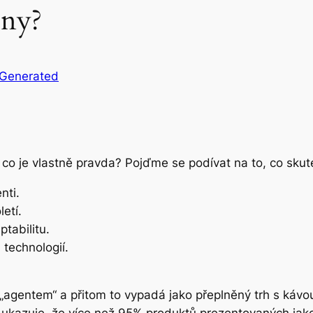
ony?
IGenerated
e co je vlastně pravda? Pojďme se podívat na to, co skuteč
nti.
etí.
tabilitu.
 technologií.
agentem“ a přitom to vypadá jako přeplněný trh s kávou,