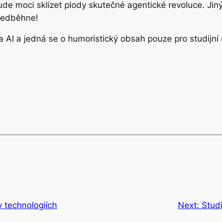
e moci sklízet plody skutečné agentické revoluce. Jinými
předběhne!
 AI a jedná se o humoristický obsah pouze pro studijní 
v technologiích
Next:
Stud