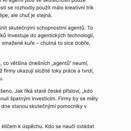
 AI agenti jsou ve skutečnosti pouze
ti se rozhodly použít málo kreativní trik
pe, ale chuť je stejná.
yšnit skutečnými schopnostmi agentů. To
ků investuje do agentických technologií,
ho smažené kuře – chutná to sice dobře,
, co většina dnešních „agentů“ neumí,
irmy ukazují složité toky práce a tvrdí,
u.
no. Jak říká staré české přísloví, „kdo
hnuli špatným investicím. Firmy by se měly
oho dne stanou skutečnými pomocníky v
e klíčem k úspěchu. Kdo se naučí ovládat