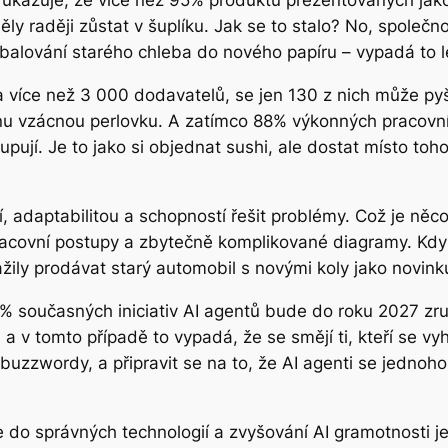
 ukazuje, že více než 95% produktů prezentovaných jako
 raději zůstat v šuplíku. Jak se to stalo? No, společnos
balování starého chleba do nového papíru – vypadá to lé
na více než 3 000 dodavatelů, se jen 130 z nich může p
ednu vzácnou perlovku. A zatímco 88% výkonných pracovní
upují. Je to jako si objednat sushi, ale dostat místo to
 adaptabilitou a schopností řešit problémy. Což je něco
acovní postupy a zbytečně komplikované diagramy. Když f
nažily prodávat starý automobil s novými koly jako novink
 současných iniciativ AI agentů bude do roku 2027 zruše
a v tomto případě to vypadá, že se smějí ti, kteří se vy
 buzzwordy, a připravit se na to, že AI agenti se jedn
 do správných technologií a zvyšování AI gramotnosti j