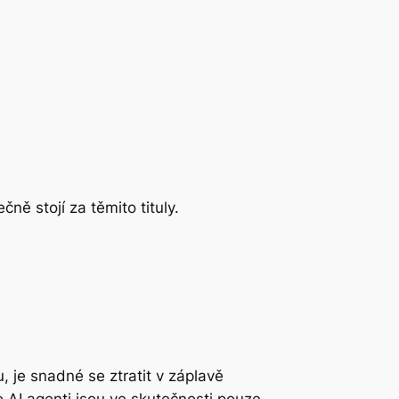
ně stojí za těmito tituly.
 je snadné se ztratit v záplavě