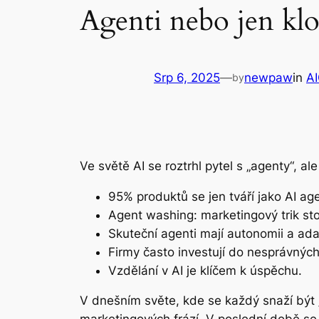
Agenti nebo jen kl
Srp 6, 2025
—
newpaw
in
A
by
Ve světě AI se roztrhl pytel s „agenty“, al
95% produktů se jen tváří jako AI age
Agent washing: marketingový trik stol
Skuteční agenti mají autonomii a adap
Firmy často investují do nesprávných
Vzdělání v AI je klíčem k úspěchu.
V dnešním světe, kde se každý snaží být „