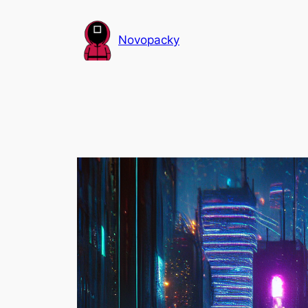
Přeskočit
na
Novopacky
obsah