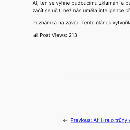
AI, ten se vyhne budoucímu zklamání a bud
začít se učit, než nás umělá inteligence 
Poznámka na závěr: Tento článek vytvořila
Post Views:
213
←
Previous:
AI: Hra o trůny 