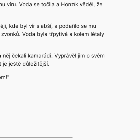
mu víru. Voda se točila a Honzík věděl, že
ěji, kde byl vír slabší, a podařilo se mu
zvonků. Voda byla třpytivá a kolem létaly
a něj čekali kamarádi. Vyprávěl jim o svém
e ještě důležitější.
em!“