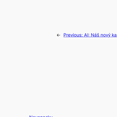
←
Previous:
AI: Náš nový k