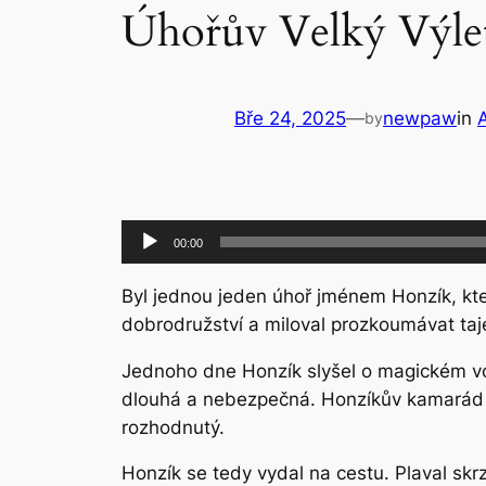
Úhořův Velký Výle
Bře 24, 2025
—
newpaw
in
by
Audio
00:00
přehrávač
Byl jednou jeden úhoř jménem Honzík, kte
dobrodružství a miloval prozkoumávat taje
Jednoho dne Honzík slyšel o magickém vod
dlouhá a nebezpečná. Honzíkův kamarád ka
rozhodnutý.
Honzík se tedy vydal na cestu. Plaval skr