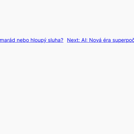
amarád nebo hloupý sluha?
Next:
AI: Nová éra superpoč