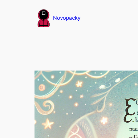
Přeskočit
na
Novopacky
obsah