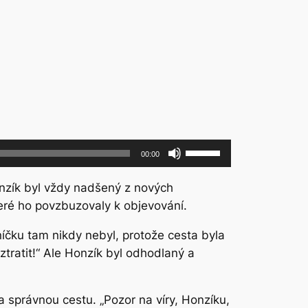
Použitím
00:00
šipek
nahoru/dolů
onzík byl vždy nadšený z nových
zvýšíte
teré ho povzbuzovaly k objevování.
nebo
íčku tam nikdy nebyl, protože cesta byla
snížíte
tratit!“ Ale Honzík byl odhodlaný a
úroveň
hlasitosti.
a správnou cestu. „Pozor na víry, Honzíku,