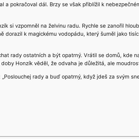
l a pokračoval dál. Brzy se však přiblížil k nebezpečné
onzík si vzpomněl na želvinu radu. Rychle se zanořil hloub
ě dorazil k magickému vodopádu, který šuměl jako tisíc 
chat rady ostatních a být opatrný. Vrátil se domů, kde n
 doby Honzík věděl, že odvaha je důležitá, ale moudrost j
u: „Poslouchej rady a buď opatrný, když jdeš za svým sn