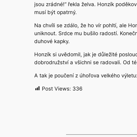
jsou zrádné!“ řekla želva. Honzík poděkova
musí být opatrný.
Na chvíli se zdálo, že ho vír pohltí, ale H
uniknout. Srdce mu bušilo radostí. Konečn
duhové kapky.
Honzík si uvědomil, jak je důležité poslou
dobrodružství a všichni se radovali. Od té
A tak je poučení z úhořova velkého výlet
Post Views:
336