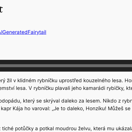
t
AIGeneratedFairytail
rý žil v klidném rybníčku uprostřed kouzelného lesa. H
mství lesa. V rybníčku plavali jeho kamarádi rybičky, k
opádu, který se skrýval daleko za lesem. Nikdo z rybn
pr Kája ho varoval: „Je to daleko, Honzíku! Můžeš se z
z tiché potůčky a potkal moudrou želvu, která mu ukázal