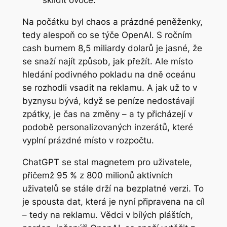
sklidit ovoce.
Na počátku byl chaos a prázdné peněženky,
tedy alespoň co se týče OpenAI. S ročním
cash burnem 8,5 miliardy dolarů je jasné, že
se snaží najít způsob, jak přežít. Ale místo
hledání podivného pokladu na dně oceánu
se rozhodli vsadit na reklamu. A jak už to v
byznysu bývá, když se peníze nedostávají
zpátky, je čas na změny – a ty přicházejí v
podobě personalizovaných inzerátů, které
vyplní prázdné místo v rozpočtu.
ChatGPT se stal magnetem pro uživatele,
přičemž 95 % z 800 milionů aktivních
uživatelů se stále drží na bezplatné verzi. To
je spousta dat, která je nyní připravena na cíl
– tedy na reklamu. Vědci v bílých pláštích,