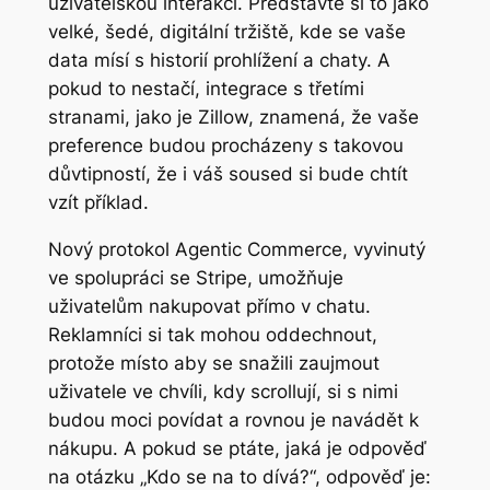
uživatelskou interakci. Představte si to jako
velké, šedé, digitální tržiště, kde se vaše
data mísí s historií prohlížení a chaty. A
pokud to nestačí, integrace s třetími
stranami, jako je Zillow, znamená, že vaše
preference budou procházeny s takovou
důvtipností, že i váš soused si bude chtít
vzít příklad.
Nový protokol Agentic Commerce, vyvinutý
ve spolupráci se Stripe, umožňuje
uživatelům nakupovat přímo v chatu.
Reklamníci si tak mohou oddechnout,
protože místo aby se snažili zaujmout
uživatele ve chvíli, kdy scrollují, si s nimi
budou moci povídat a rovnou je navádět k
nákupu. A pokud se ptáte, jaká je odpověď
na otázku „Kdo se na to dívá?“, odpověď je: