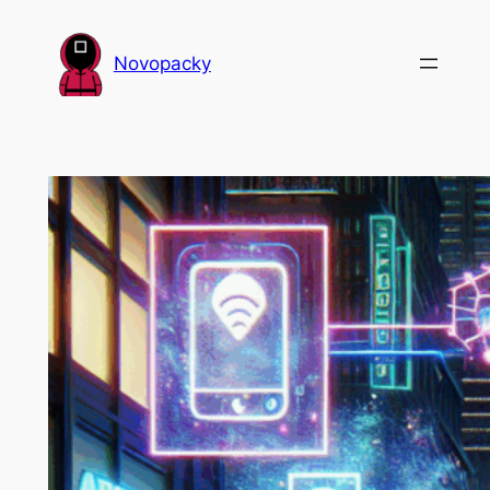
Přeskočit
na
Novopacky
obsah