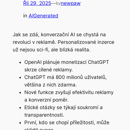
Říj 29, 2025
—
newpaw
by
in
AIGenerated
Jak se zdá, konverzační AI se chystá na
revoluci v reklamě. Personalizované inzerce
už nejsou sci-fi, ale blízká realita.
OpenAI plánuje monetizaci ChatGPT
skrze cílené reklamy.
ChatGPT má 800 milionů uživatelů,
většina z nich zdarma.
Nové funkce zvyšují efektivitu reklamy
a konverzní poměr.
Etické otázky se týkají soukromí a
transparentnosti.
První, kdo se chopí příležitosti, může