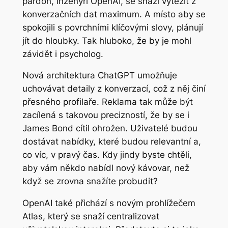
pardon, inženýři OpenAI, se snaží vytěžit z
konverzačních dat maximum. A místo aby se
spokojili s povrchními klíčovými slovy, plánují
jít do hloubky. Tak hluboko, že by je mohl
závidět i psycholog.
Nová architektura ChatGPT umožňuje
uchovávat detaily z konverzací, což z něj činí
přesného profilaře. Reklama tak může být
zacílená s takovou precizností, že by se i
James Bond cítil ohrožen. Uživatelé budou
dostávat nabídky, které budou relevantní a,
co víc, v pravý čas. Kdy jindy byste chtěli,
aby vám někdo nabídl nový kávovar, než
když se zrovna snažíte probudit?
OpenAI také přichází s novým prohlížečem
Atlas, který se snaží centralizovat