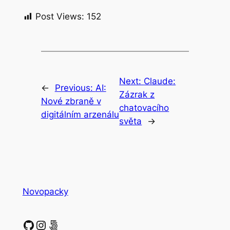
Post Views:
152
Next:
Claude:
←
Previous:
AI:
Zázrak z
Nové zbraně v
chatovacího
digitálním arzenálu
světa
→
Novopacky
GitHub
Instagram
500px