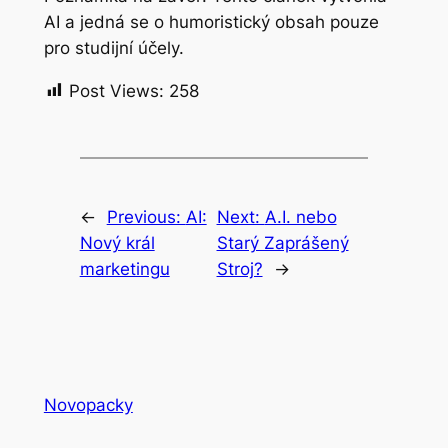
AI a jedná se o humoristický obsah pouze
pro studijní účely.
Post Views:
258
←
Previous:
AI:
Next:
A.I. nebo
Nový král
Starý Zaprášený
marketingu
Stroj?
→
Novopacky