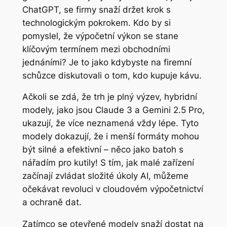
ChatGPT, se firmy snaží držet krok s
technologickým pokrokem. Kdo by si
pomyslel, že výpočetní výkon se stane
klíčovým termínem mezi obchodními
jednáními? Je to jako kdybyste na firemní
schůzce diskutovali o tom, kdo kupuje kávu.
Ačkoli se zdá, že trh je plný výzev, hybridní
modely, jako jsou Claude 3 a Gemini 2.5 Pro,
ukazují, že více neznamená vždy lépe. Tyto
modely dokazují, že i menší formáty mohou
být silné a efektivní – něco jako batoh s
nářadím pro kutily! S tím, jak malé zařízení
začínají zvládat složité úkoly AI, můžeme
očekávat revoluci v cloudovém výpočetnictví
a ochraně dat.
Zatímco se otevřené modely snaží dostat na