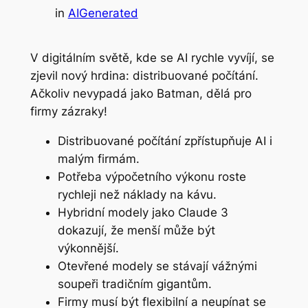
in
AIGenerated
V digitálním světě, kde se AI rychle vyvíjí, se
zjevil nový hrdina: distribuované počítání.
Ačkoliv nevypadá jako Batman, dělá pro
firmy zázraky!
Distribuované počítání zpřístupňuje AI i
malým firmám.
Potřeba výpočetního výkonu roste
rychleji než náklady na kávu.
Hybridní modely jako Claude 3
dokazují, že menší může být
výkonnější.
Otevřené modely se stávají vážnými
soupeři tradičním gigantům.
Firmy musí být flexibilní a neupínat se