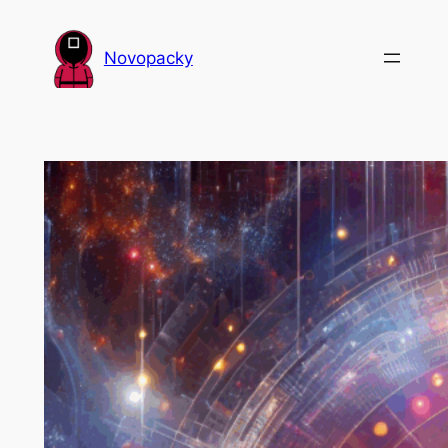
Přeskočit
na
Novopacky
obsah