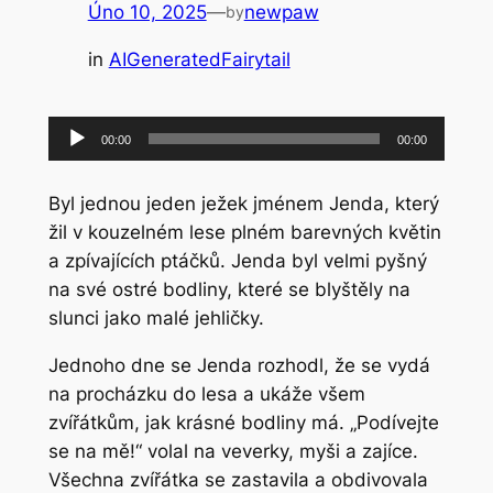
Úno 10, 2025
—
newpaw
by
in
AIGeneratedFairytail
Audio
00:00
00:00
přehrávač
Byl jednou jeden ježek jménem Jenda, který
žil v kouzelném lese plném barevných květin
a zpívajících ptáčků. Jenda byl velmi pyšný
na své ostré bodliny, které se blyštěly na
slunci jako malé jehličky.
Jednoho dne se Jenda rozhodl, že se vydá
na procházku do lesa a ukáže všem
zvířátkům, jak krásné bodliny má. „Podívejte
se na mě!“ volal na veverky, myši a zajíce.
Všechna zvířátka se zastavila a obdivovala