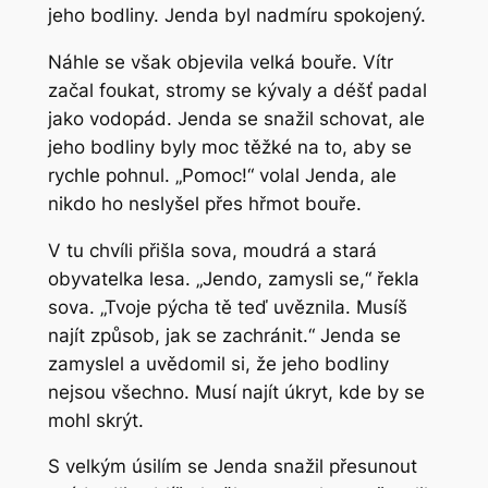
jeho bodliny. Jenda byl nadmíru spokojený.
Náhle se však objevila velká bouře. Vítr
začal foukat, stromy se kývaly a déšť padal
jako vodopád. Jenda se snažil schovat, ale
jeho bodliny byly moc těžké na to, aby se
rychle pohnul. „Pomoc!“ volal Jenda, ale
nikdo ho neslyšel přes hřmot bouře.
V tu chvíli přišla sova, moudrá a stará
obyvatelka lesa. „Jendo, zamysli se,“ řekla
sova. „Tvoje pýcha tě teď uvěznila. Musíš
najít způsob, jak se zachránit.“ Jenda se
zamyslel a uvědomil si, že jeho bodliny
nejsou všechno. Musí najít úkryt, kde by se
mohl skrýt.
S velkým úsilím se Jenda snažil přesunout