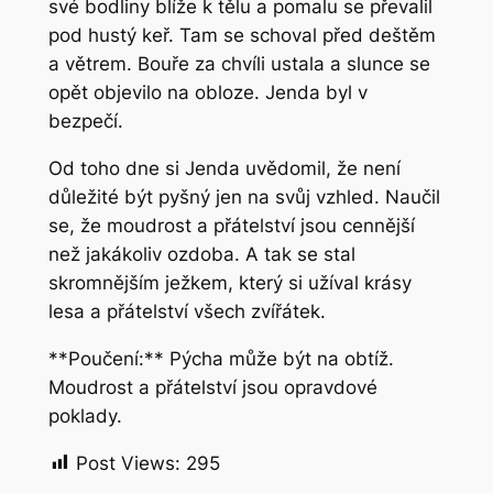
své bodliny blíže k tělu a pomalu se převalil
pod hustý keř. Tam se schoval před deštěm
a větrem. Bouře za chvíli ustala a slunce se
opět objevilo na obloze. Jenda byl v
bezpečí.
Od toho dne si Jenda uvědomil, že není
důležité být pyšný jen na svůj vzhled. Naučil
se, že moudrost a přátelství jsou cennější
než jakákoliv ozdoba. A tak se stal
skromnějším ježkem, který si užíval krásy
lesa a přátelství všech zvířátek.
**Poučení:** Pýcha může být na obtíž.
Moudrost a přátelství jsou opravdové
poklady.
Post Views:
295