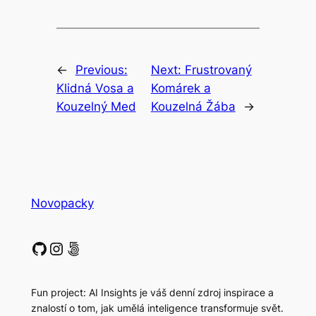
←
Previous:
Next:
Frustrovaný
Klidná Vosa a
Komárek a
Kouzelný Med
Kouzelná Žába
→
Novopacky
GitHub
Instagram
500px
Fun project: AI Insights je váš denní zdroj inspirace a
znalostí o tom, jak umělá inteligence transformuje svět.