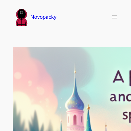
Přeskočit
na
Novopacky
obsah